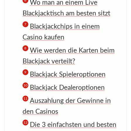
6
Wo man an einem Live
Blackjacktisch am besten sitzt
7
Blackjackchips in einem
Casino kaufen
8
Wie werden die Karten beim
Blackjack verteilt?
9
Blackjack Spieleroptionen
10
Blackjack Dealeroptionen
11
Auszahlung der Gewinne in
den Casinos
12
Die 3 einfachsten und besten