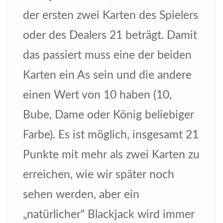
der ersten zwei Karten des Spielers
oder des Dealers 21 beträgt. Damit
das passiert muss eine der beiden
Karten ein As sein und die andere
einen Wert von 10 haben (10,
Bube, Dame oder König beliebiger
Farbe). Es ist möglich, insgesamt 21
Punkte mit mehr als zwei Karten zu
erreichen, wie wir später noch
sehen werden, aber ein
„natürlicher“ Blackjack wird immer