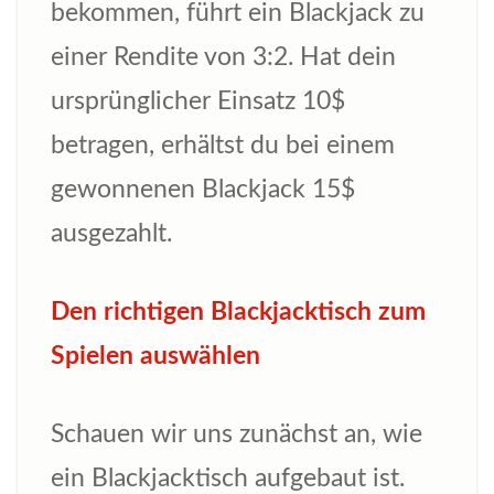
bekommen, führt ein Blackjack zu
einer Rendite von 3:2. Hat dein
ursprünglicher Einsatz 10$
betragen, erhältst du bei einem
gewonnenen Blackjack 15$
ausgezahlt.
Den richtigen Blackjacktisch zum
Spielen auswählen
Schauen wir uns zunächst an, wie
ein Blackjacktisch aufgebaut ist.