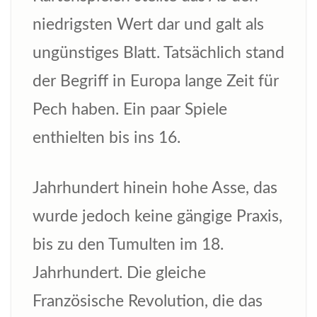
niedrigsten Wert dar und galt als
ungünstiges Blatt. Tatsächlich stand
der Begriff in Europa lange Zeit für
Pech haben. Ein paar Spiele
enthielten bis ins 16.
Jahrhundert hinein hohe Asse, das
wurde jedoch keine gängige Praxis,
bis zu den Tumulten im 18.
Jahrhundert. Die gleiche
Französische Revolution, die das