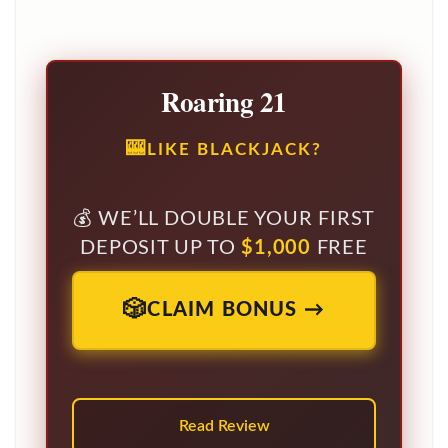
Roaring 21
LIKE BLACKJACK?
WE’LL DOUBLE YOUR FIRST
DEPOSIT UP TO
$1,000
FREE
CLAIM BONUS →
Read Review