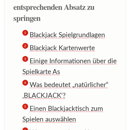
entsprechenden Absatz zu
springen
1
Blackjack Spielgrundlagen
2
Blackjack Kartenwerte
3
Einige Informationen über die
Spielkarte As
4
Was bedeutet „natürlicher“
‚BLACKJACK‘?
5
Einen Blackjacktisch zum
Spielen auswählen