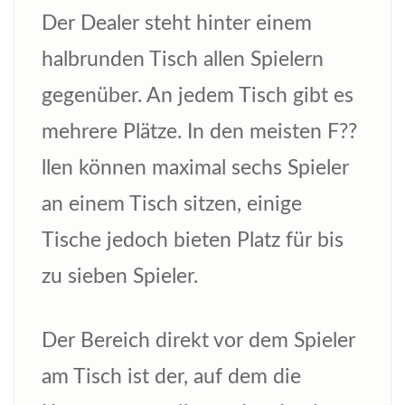
Der Dealer steht hinter einem
halbrunden Tisch allen Spielern
gegenüber. An jedem Tisch gibt es
mehrere Plätze. In den meisten F??
llen können maximal sechs Spieler
an einem Tisch sitzen, einige
Tische jedoch bieten Platz für bis
zu sieben Spieler.
Der Bereich direkt vor dem Spieler
am Tisch ist der, auf dem die