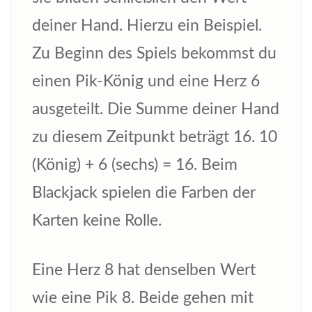
deiner Hand. Hierzu ein Beispiel.
Zu Beginn des Spiels bekommst du
einen Pik-König und eine Herz 6
ausgeteilt. Die Summe deiner Hand
zu diesem Zeitpunkt beträgt 16. 10
(König) + 6 (sechs) = 16. Beim
Blackjack spielen die Farben der
Karten keine Rolle.
Eine Herz 8 hat denselben Wert
wie eine Pik 8. Beide gehen mit