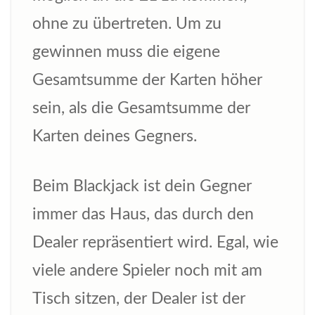
ohne zu übertreten. Um zu
gewinnen muss die eigene
Gesamtsumme der Karten höher
sein, als die Gesamtsumme der
Karten deines Gegners.
Beim Blackjack ist dein Gegner
immer das Haus, das durch den
Dealer repräsentiert wird. Egal, wie
viele andere Spieler noch mit am
Tisch sitzen, der Dealer ist der