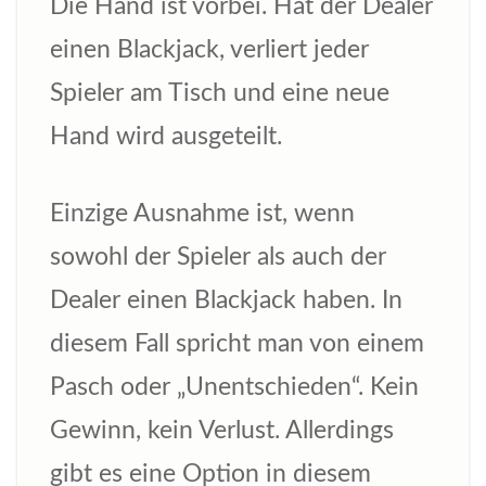
Die Hand ist vorbei. Hat der Dealer
einen Blackjack, verliert jeder
Spieler am Tisch und eine neue
Hand wird ausgeteilt.
Einzige Ausnahme ist, wenn
sowohl der Spieler als auch der
Dealer einen Blackjack haben. In
diesem Fall spricht man von einem
Pasch oder „Unentschieden“. Kein
Gewinn, kein Verlust. Allerdings
gibt es eine Option in diesem