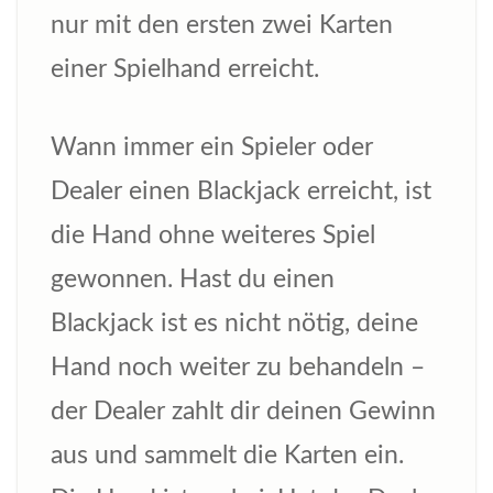
nur mit den ersten zwei Karten
einer Spielhand erreicht.
Wann immer ein Spieler oder
Dealer einen Blackjack erreicht, ist
die Hand ohne weiteres Spiel
gewonnen. Hast du einen
Blackjack ist es nicht nötig, deine
Hand noch weiter zu behandeln –
der Dealer zahlt dir deinen Gewinn
aus und sammelt die Karten ein.