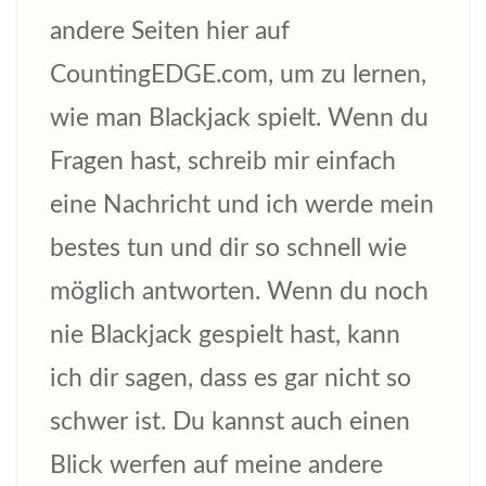
andere Seiten hier auf
CountingEDGE.com, um zu lernen,
wie man Blackjack spielt. Wenn du
Fragen hast, schreib mir einfach
eine Nachricht und ich werde mein
bestes tun und dir so schnell wie
möglich antworten. Wenn du noch
nie Blackjack gespielt hast, kann
ich dir sagen, dass es gar nicht so
schwer ist. Du kannst auch einen
Blick werfen auf meine andere