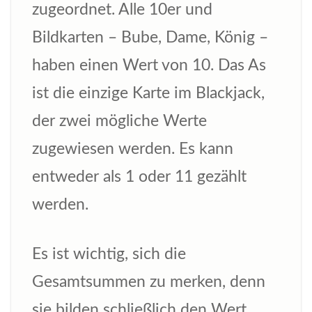
zugeordnet. Alle 10er und
Bildkarten – Bube, Dame, König –
haben einen Wert von 10. Das As
ist die einzige Karte im Blackjack,
der zwei mögliche Werte
zugewiesen werden. Es kann
entweder als 1 oder 11 gezählt
werden.
Es ist wichtig, sich die
Gesamtsummen zu merken, denn
sie bilden schließlich den Wert