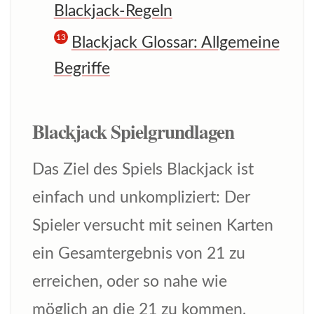
Blackjack-Regeln
13
Blackjack Glossar: Allgemeine
Begriffe
Blackjack Spielgrundlagen
Das Ziel des Spiels Blackjack ist
einfach und unkompliziert: Der
Spieler versucht mit seinen Karten
ein Gesamtergebnis von 21 zu
erreichen, oder so nahe wie
möglich an die 21 zu kommen,