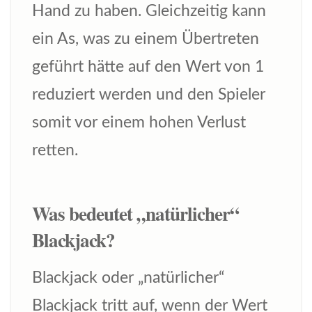
Hand zu haben. Gleichzeitig kann
ein As, was zu einem Übertreten
geführt hätte auf den Wert von 1
reduziert werden und den Spieler
somit vor einem hohen Verlust
retten.
Was bedeutet „natürlicher“
Blackjack?
Blackjack oder „natürlicher“
Blackjack tritt auf, wenn der Wert