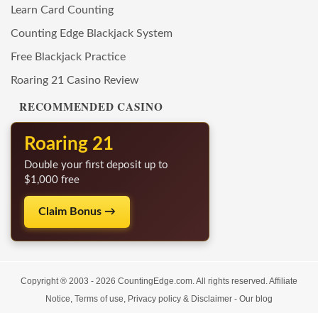
Learn Card Counting
Counting Edge Blackjack System
Free Blackjack Practice
Roaring 21 Casino Review
RECOMMENDED CASINO
Roaring 21
Double your first deposit up to
$1,000 free
Claim Bonus →
Copyright ® 2003 - 2026
CountingEdge.com
. All rights reserved.
Affiliate
Notice, Terms of use, Privacy policy & Disclaimer
-
Our blog