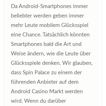
Da Android-Smartphones immer
beliebter werden geben immer
mehr Leute mobilem Glücksspiel
eine Chance. Tatsächlich könnten
Smartphones bald die Art und
Weise ändern, wie die Leute über
Glücksspiele denken. Wir glauben,
dass Spin Palace zu einem der
führenden Anbieter auf dem
Android Casino Markt werden
wird. Wenn du darüber