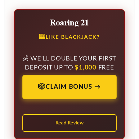
Roaring 21
LIKE BLACKJACK?
WE’LL DOUBLE YOUR FIRST
DEPOSIT UP TO
$1,000
FREE
CLAIM BONUS →
Read Review