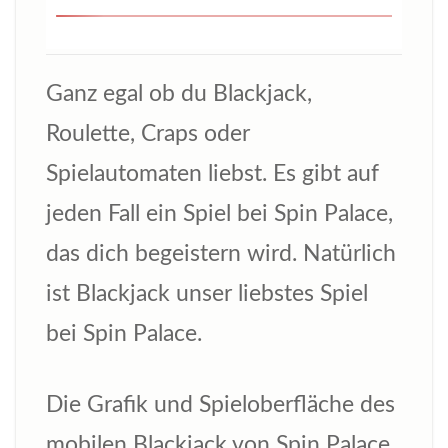
Ganz egal ob du Blackjack,
Roulette, Craps oder
Spielautomaten liebst. Es gibt auf
jeden Fall ein Spiel bei Spin Palace,
das dich begeistern wird. Natürlich
ist Blackjack unser liebstes Spiel
bei Spin Palace.
Die Grafik und Spieloberfläche des
mobilen Blackjack von Spin Palace