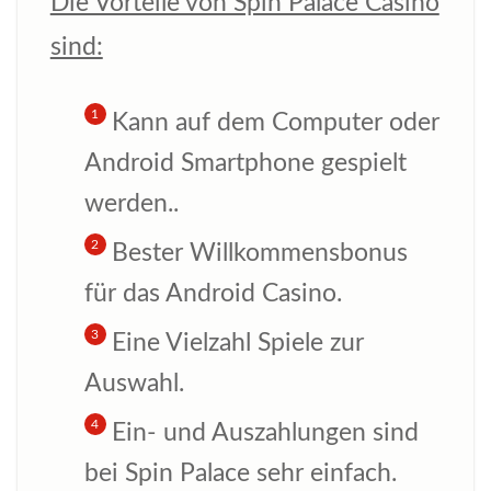
Die Vorteile von Spin Palace Casino
sind:
1
Kann auf dem Computer oder
Android Smartphone gespielt
werden..
2
Bester Willkommensbonus
für das Android Casino.
3
Eine Vielzahl Spiele zur
Auswahl.
4
Ein- und Auszahlungen sind
bei Spin Palace sehr einfach.