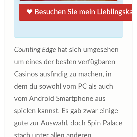
❤ Besuchen Sie mein Lieblingskas
Counting Edge
hat sich umgesehen
um eines der besten verfügbaren
Casinos ausfindig zu machen, in
dem du sowohl vom PC als auch
vom Android Smartphone aus
spielen kannst. Es gab zwar einige
gute zur Auswahl, doch Spin Palace
stach unter allen anderen