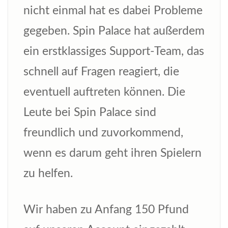
nicht einmal hat es dabei Probleme
gegeben. Spin Palace hat außerdem
ein erstklassiges Support-Team, das
schnell auf Fragen reagiert, die
eventuell auftreten können. Die
Leute bei Spin Palace sind
freundlich und zuvorkommend,
wenn es darum geht ihren Spielern
zu helfen.
Wir haben zu Anfang 150 Pfund