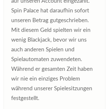
auf unseren Account eingezahlt.
Spin Palace hat daraufhin sofort
unseren Betrag gutgeschrieben.
Mit diesem Geld spielten wir ein
wenig Blackjack, bevor wir uns
auch anderen Spielen und
Spielautomaten zuwendeten.
Während er gesamten Zeit haben
wir nie ein einziges Problem
während unserer Spielesitzungen
festgestellt.