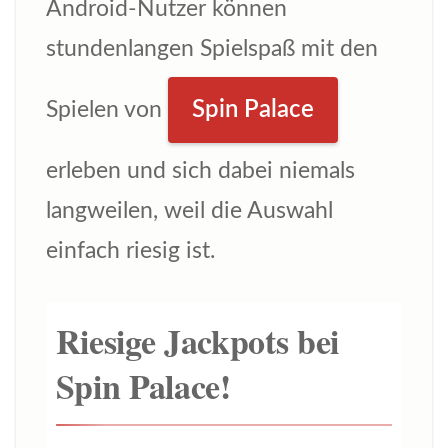
Android-Nutzer können
stundenlangen Spielspaß mit den
Spin Palace
Spielen von
erleben und sich dabei niemals
langweilen, weil die Auswahl
einfach riesig ist.
Riesige Jackpots bei
Spin Palace!