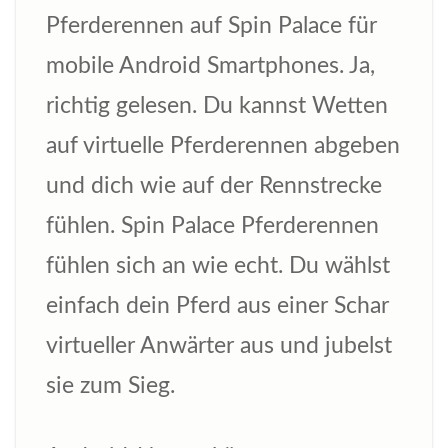
Pferderennen auf Spin Palace für
mobile Android Smartphones. Ja,
richtig gelesen. Du kannst Wetten
auf virtuelle Pferderennen abgeben
und dich wie auf der Rennstrecke
fühlen. Spin Palace Pferderennen
fühlen sich an wie echt. Du wählst
einfach dein Pferd aus einer Schar
virtueller Anwärter aus und jubelst
sie zum Sieg.