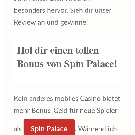
besonders hervor. Sieh dir unser
Review an und gewinne!
Hol dir einen tollen
Bonus von Spin Palace!
Kein anderes mobiles Casino bietet
mehr Bonus-Geld für neue Spieler
Spin Palace
als
. Während ich