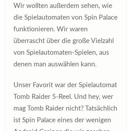
Wir wollten außerdem sehen, wie
die Spielautomaten von Spin Palace
funktionieren. Wir waren
überrascht über die große Vielzahl
von Spielautomaten-Spielen, aus
denen man auswählen kann.
Unser Favorit war der Spielautomat
Tomb Raider 5-Reel. Und hey, wer
mag Tomb Raider nicht? Tatsächlich
ist Spin Palace eines der wenigen