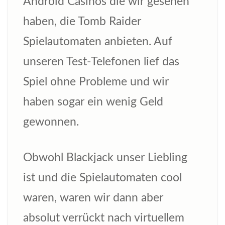
Android Casinos die wir gesehen
haben, die Tomb Raider
Spielautomaten anbieten. Auf
unseren Test-Telefonen lief das
Spiel ohne Probleme und wir
haben sogar ein wenig Geld
gewonnen.
Obwohl Blackjack unser Liebling
ist und die Spielautomaten cool
waren, waren wir dann aber
absolut verrückt nach virtuellem