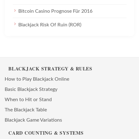
Bitcoin Casino Prognose Für 2016
Blackjack Risk Of Ruin (ROR)
BLACKJACK STRATEGY & RULES
How to Play Blackjack Online
Basic Blackjack Strategy
When to Hit or Stand
The Blackjack Table
Blackjack Game Variations
CARD COUNTING & SYSTEMS