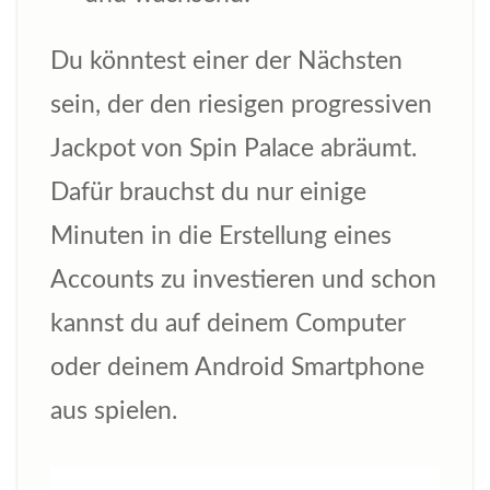
Du könntest einer der Nächsten
sein, der den riesigen progressiven
Jackpot von Spin Palace abräumt.
Dafür brauchst du nur einige
Minuten in die Erstellung eines
Accounts zu investieren und schon
kannst du auf deinem Computer
oder deinem Android Smartphone
aus spielen.