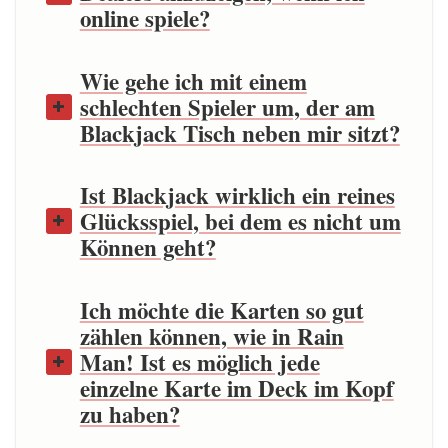
online spiele?
Wie gehe ich mit einem
schlechten Spieler um, der am
Blackjack Tisch neben mir sitzt?
Ist Blackjack wirklich ein reines
Glücksspiel, bei dem es nicht um
Können geht?
Ich möchte die Karten so gut
zählen können, wie in Rain
Man! Ist es möglich jede
einzelne Karte im Deck im Kopf
zu haben?