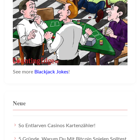
See more
Blackjack Jokes
!
Neue
So Entlarven Casinos Kartenzähler!
5 Gründe, Warum Du Mit Bitcoin Spielen Solltest