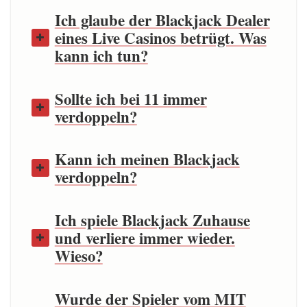
Ich glaube der Blackjack Dealer
eines Live Casinos betrügt. Was
kann ich tun?
Sollte ich bei 11 immer
verdoppeln?
Kann ich meinen Blackjack
verdoppeln?
Ich spiele Blackjack Zuhause
und verliere immer wieder.
Wieso?
Wurde der Spieler vom MIT