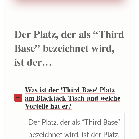
Der Platz, der als “Third
Base” bezeichnet wird,
ist der…
Was ist der 'Third Base' Platz
am Blackjack Tisch und welche
Vorteile hat er?
Der Platz, der als “Third Base”
bezeichnet wird, ist der Platz,