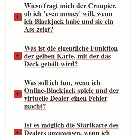
Wieso fragt mich der Croupier,
ob ich 'even money' will, wenn
ich Blackjack habe und sie ein
Ass zeigt?
Was ist die eigentliche Funktion
der gelben Karte, mit der das
Deck geteilt wird?
Was soll ich tun, wenn ich
Online-Blackjack spiele und der
virtuelle Dealer einen Fehler
macht?
Ist es möglich die Startkarte des
Dealers anzuzeigen, wenn ich