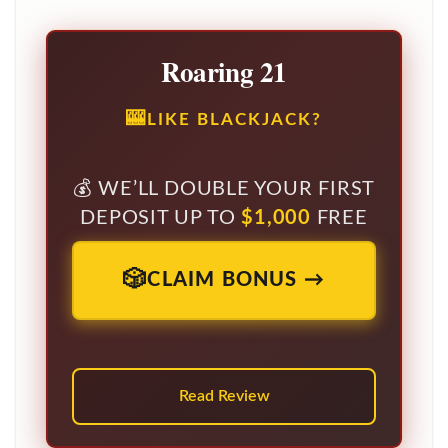
Roaring 21
LIKE BLACKJACK?
WE’LL DOUBLE YOUR FIRST
DEPOSIT UP TO
$1,000
FREE
CLAIM BONUS →
Read Review