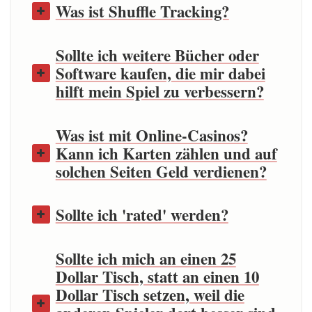
Was ist Shuffle Tracking?
Sollte ich weitere Bücher oder
Software kaufen, die mir dabei
hilft mein Spiel zu verbessern?
Was ist mit Online-Casinos?
Kann ich Karten zählen und auf
solchen Seiten Geld verdienen?
Sollte ich 'rated' werden?
Sollte ich mich an einen 25
Dollar Tisch, statt an einen 10
Dollar Tisch setzen, weil die