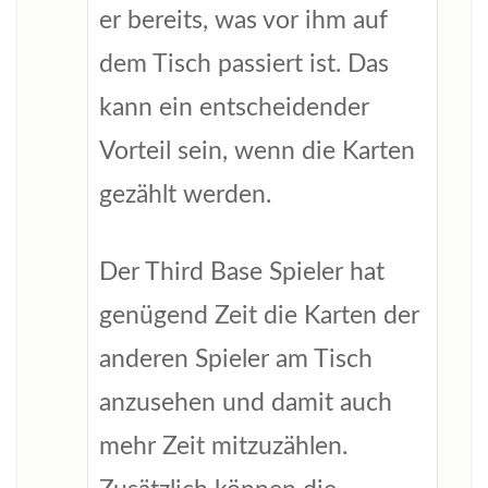
er bereits, was vor ihm auf
dem Tisch passiert ist. Das
kann ein entscheidender
Vorteil sein, wenn die Karten
gezählt werden.
Der Third Base Spieler hat
genügend Zeit die Karten der
anderen Spieler am Tisch
anzusehen und damit auch
mehr Zeit mitzuzählen.