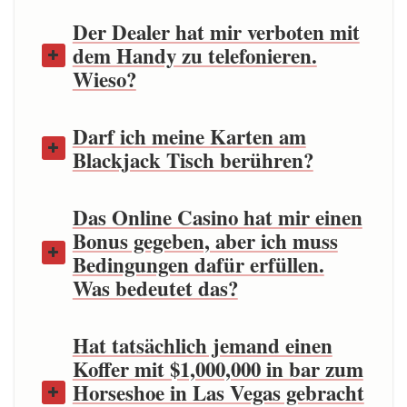
Der Dealer hat mir verboten mit
dem Handy zu telefonieren.
Wieso?
Darf ich meine Karten am
Blackjack Tisch berühren?
Das Online Casino hat mir einen
Bonus gegeben, aber ich muss
Bedingungen dafür erfüllen.
Was bedeutet das?
Hat tatsächlich jemand einen
Koffer mit $1,000,000 in bar zum
Horseshoe in Las Vegas gebracht