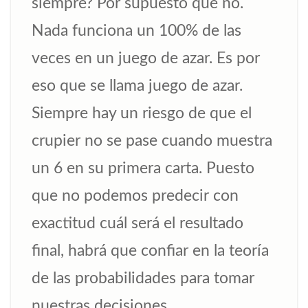
siempre? Por supuesto que no.
Nada funciona un 100% de las
veces en un juego de azar. Es por
eso que se llama juego de azar.
Siempre hay un riesgo de que el
crupier no se pase cuando muestra
un 6 en su primera carta. Puesto
que no podemos predecir con
exactitud cuál será el resultado
final, habrá que confiar en la teoría
de las probabilidades para tomar
nuestras decisiones.