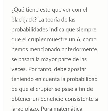
¿Qué tiene esto que ver con el
blackjack? La teoría de las
probabilidades indica que siempre
que el crupier muestre un 6, como
hemos mencionado anteriormente,
se pasará la mayor parte de las
veces. Por tanto, debe apostar
teniendo en cuenta la probabilidad
de que el crupier se pase a fin de
obtener un beneficio consistente a
largo plazo. Pura matemática