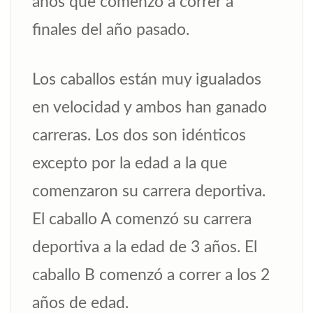
años que comenzó a correr a
finales del año pasado.
Los caballos están muy igualados
en velocidad y ambos han ganado
carreras. Los dos son idénticos
excepto por la edad a la que
comenzaron su carrera deportiva.
El caballo A comenzó su carrera
deportiva a la edad de 3 años. El
caballo B comenzó a correr a los 2
años de edad.