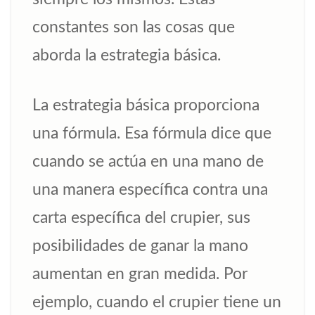
constantes son las cosas que
aborda la estrategia básica.
La estrategia básica proporciona
una fórmula. Esa fórmula dice que
cuando se actúa en una mano de
una manera específica contra una
carta específica del crupier, sus
posibilidades de ganar la mano
aumentan en gran medida. Por
ejemplo, cuando el crupier tiene un