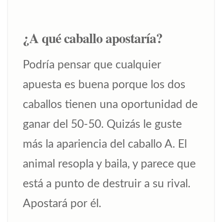
¿A qué caballo apostaría?
Podría pensar que cualquier
apuesta es buena porque los dos
caballos tienen una oportunidad de
ganar del 50-50. Quizás le guste
más la apariencia del caballo A. El
animal resopla y baila, y parece que
está a punto de destruir a su rival.
Apostará por él.