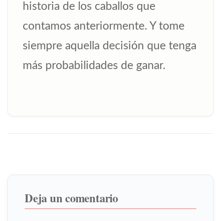
historia de los caballos que
contamos anteriormente. Y tome
siempre aquella decisión que tenga
más probabilidades de ganar.
Deja un comentario