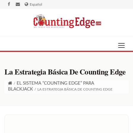
Español
La Estrategia Básica De Counting Edge
EL SISTEMA “COUNTING EDGE” PARA
/
BLACKJACK
/
LA ESTRATEGIA BÁSICA DE COUNTING EDGE