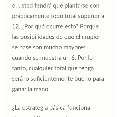
6, usted tendrá que plantarse con
prácticamente todo total superior a
12. ¿Por qué ocurre esto? Porque
las posibilidades de que el crupier
se pase son mucho mayores
cuando se muestra un 6. Por lo
tanto, cualquier total que tenga
será lo suficientemente bueno para
ganar la mano.
¿La estrategia básica funciona