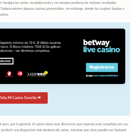
r barajara las cartas, resultaba lento y no siempre producía los mejores resultados.
 Todavía existen algunos casinos presenciales, sin embargo, donde los crupiers barajan a
ueños.
isita Mi Casino Favorito ❤
k pero, por lo general, el casino tiene unas directrices que esperan sean cumplidas por sus
 producir una disposición más aleatoria de cartas, mientras que otras pueden ser bastante