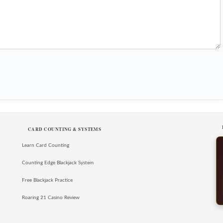
CARD COUNTING & SYSTEMS
Learn Card Counting
Counting Edge Blackjack System
Free Blackjack Practice
Roaring 21 Casino Review