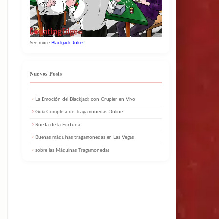
See more
Blackjack Jokes
!
Nuevos Posts
La Emoción del Blackjack con Crupier en Vivo
Guía Completa de Tragamonedas Online
Rueda de la Fortuna
Buenas máquinas tragamonedas en Las Vegas
sobre las Máquinas Tragamonedas