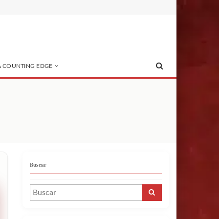
A COUNTING EDGE
Buscar