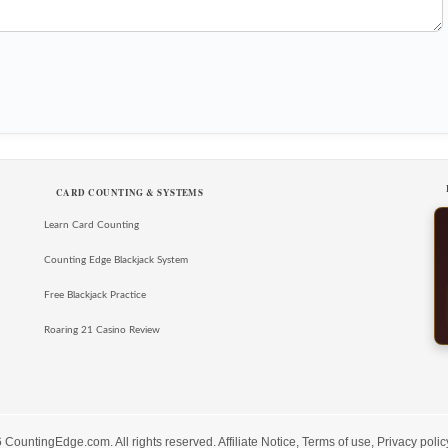
CARD COUNTING & SYSTEMS
Learn Card Counting
Counting Edge Blackjack System
Free Blackjack Practice
Roaring 21 Casino Review
6
CountingEdge.com
. All rights reserved.
Affiliate Notice, Terms of use, Privacy poli