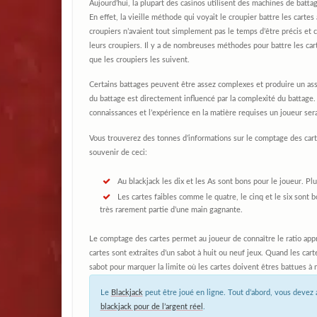
Aujourd’hui, la plupart des casinos utilisent des machines de batt
En effet, la vieille méthode qui voyait le croupier battre les cartes
croupiers n’avaient tout simplement pas le temps d’être précis et co
leurs croupiers. Il y a de nombreuses méthodes pour battre les cart
que les croupiers les suivent.
Certains battages peuvent être assez complexes et produire un assor
du battage est directement influencé par la complexité du battage
connaissances et l’expérience en la matière requises un joueur sera
Vous trouverez des tonnes d’informations sur le comptage des cart
souvenir de ceci:
Au blackjack les dix et les As sont bons pour le joueur. Plu
Les cartes faibles comme le quatre, le cinq et le six sont 
très rarement partie d’une main gagnante.
Le comptage des cartes permet au joueur de connaître le ratio approx
cartes sont extraites d’un sabot à huit ou neuf jeux. Quand les cart
sabot pour marquer la limite où les cartes doivent êtres battues à n
Le
Blackjack
peut être joué en ligne. Tout d’abord, vous devez
blackjack pour de l’argent réel
.