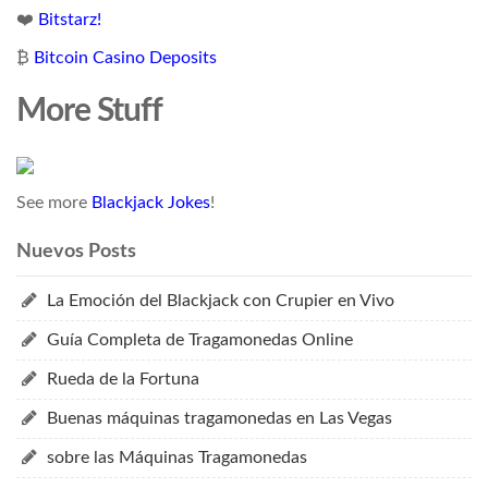
❤️
Bitstarz!
₿
Bitcoin Casino Deposits
More Stuff
See more
Blackjack Jokes
!
Nuevos Posts
La Emoción del Blackjack con Crupier en Vivo
Guía Completa de Tragamonedas Online
Rueda de la Fortuna
Buenas máquinas tragamonedas en Las Vegas
sobre las Máquinas Tragamonedas