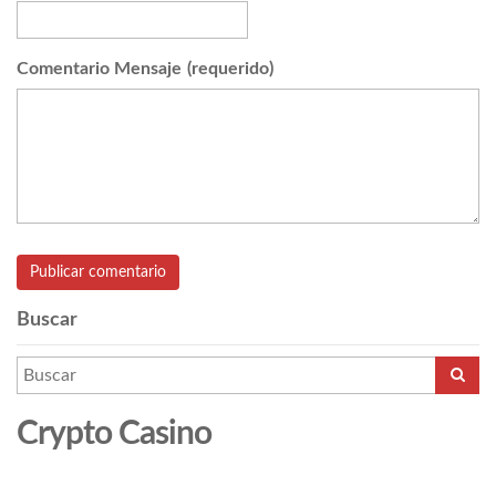
Comentario Mensaje
(requerido)
Publicar comentario
Buscar
Crypto Casino