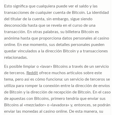
Esto significa que cualquiera puede ver el saldo y las
transacciones de cualquier cuenta de Bitcoin. La identidad
del titular de la cuenta, sin embargo, sigue siendo
desconocida hasta que se revela en el curso de una
transacción. En otras palabras, su billetera Bitcoin es
anónima hasta que proporciona datos personales al casino
online. En ese momento, sus detalles personales pueden
quedar vinculados a la dirección Bitcoin y a transacciones
relacionadas.
Es posible limpiar o «lavar» Bitcoins a través de un servicio
de terceros.
Reddit
ofrece muchos artículos sobre este
tema, pero así es cómo funciona: un servicio de terceros se
utiliza para romper la conexión entre la dirección de envíos
de Bitcoin y la dirección de recepción de Bitcoin. En el caso
de apuestas con Bitcoins, primero tendría que enviar sus
Bitcoins al «mezclador» o «lavadora» y, entonces, se podrán
enviar las monedas al casino online. De esta manera, su