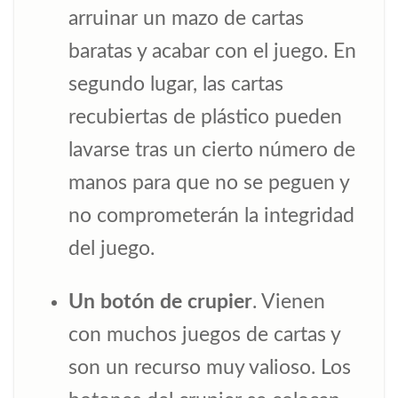
arruinar un mazo de cartas
baratas y acabar con el juego. En
segundo lugar, las cartas
recubiertas de plástico pueden
lavarse tras un cierto número de
manos para que no se peguen y
no comprometerán la integridad
del juego.
Un botón de crupier
. Vienen
con muchos juegos de cartas y
son un recurso muy valioso. Los