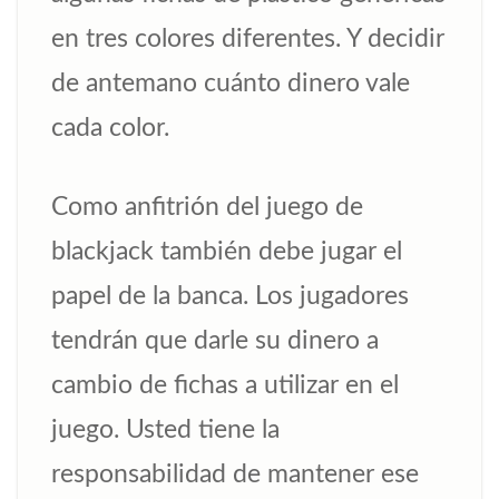
en tres colores diferentes. Y decidir
de antemano cuánto dinero vale
cada color.
Como anfitrión del juego de
blackjack también debe jugar el
papel de la banca. Los jugadores
tendrán que darle su dinero a
cambio de fichas a utilizar en el
juego. Usted tiene la
responsabilidad de mantener ese