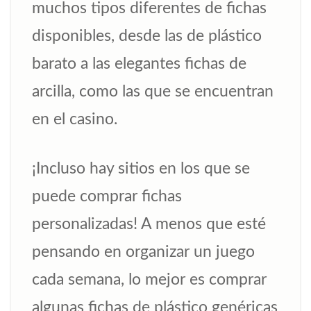
muchos tipos diferentes de fichas
disponibles, desde las de plástico
barato a las elegantes fichas de
arcilla, como las que se encuentran
en el casino.
¡Incluso hay sitios en los que se
puede comprar fichas
personalizadas! A menos que esté
pensando en organizar un juego
cada semana, lo mejor es comprar
algunas fichas de plástico genéricas