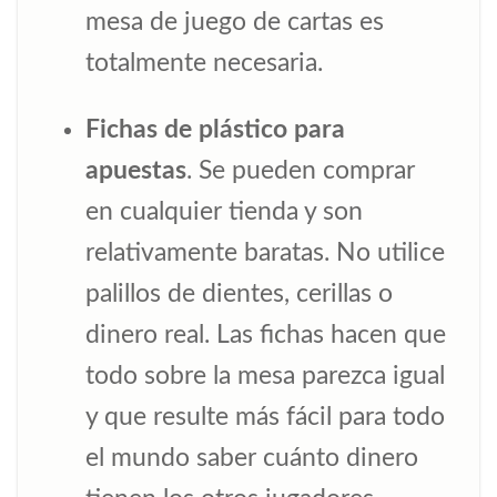
mesa de juego de cartas es
totalmente necesaria.
Fichas de plástico para
apuestas
. Se pueden comprar
en cualquier tienda y son
relativamente baratas. No utilice
palillos de dientes, cerillas o
dinero real. Las fichas hacen que
todo sobre la mesa parezca igual
y que resulte más fácil para todo
el mundo saber cuánto dinero