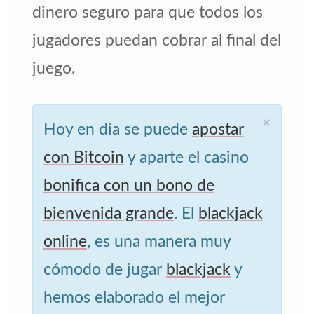
dinero seguro para que todos los
jugadores puedan cobrar al final del
juego.
×
Hoy en día se puede
apostar
con Bitcoin
y aparte el casino
bonifica con un bono de
bienvenida grande
. El
blackjack
online
, es una manera muy
cómodo de jugar
blackjack
y
hemos elaborado el mejor