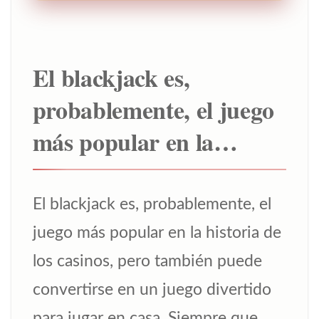
El blackjack es,
probablemente, el juego
más popular en la…
El blackjack es, probablemente, el
juego más popular en la historia de
los casinos, pero también puede
convertirse en un juego divertido
para jugar en casa. Siempre que