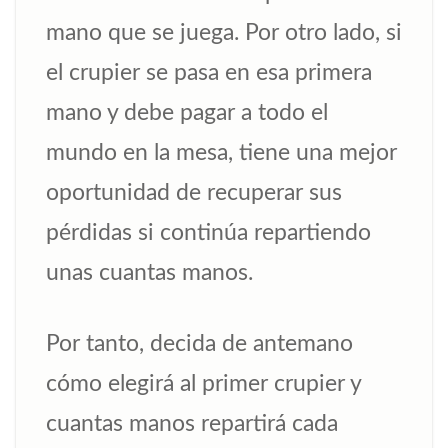
mano que se juega. Por otro lado, si
el crupier se pasa en esa primera
mano y debe pagar a todo el
mundo en la mesa, tiene una mejor
oportunidad de recuperar sus
pérdidas si continúa repartiendo
unas cuantas manos.
Por tanto, decida de antemano
cómo elegirá al primer crupier y
cuantas manos repartirá cada