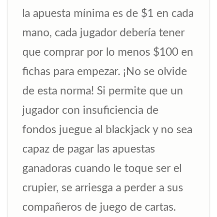
la apuesta mínima es de $1 en cada
mano, cada jugador debería tener
que comprar por lo menos $100 en
fichas para empezar. ¡No se olvide
de esta norma! Si permite que un
jugador con insuficiencia de
fondos juegue al blackjack y no sea
capaz de pagar las apuestas
ganadoras cuando le toque ser el
crupier, se arriesga a perder a sus
compañeros de juego de cartas.