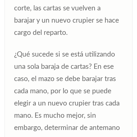
corte, las cartas se vuelven a
barajar y un nuevo crupier se hace
cargo del reparto.
¿Qué sucede si se está utilizando
una sola baraja de cartas? En ese
caso, el mazo se debe barajar tras
cada mano, por lo que se puede
elegir a un nuevo crupier tras cada
mano. Es mucho mejor, sin
embargo, determinar de antemano