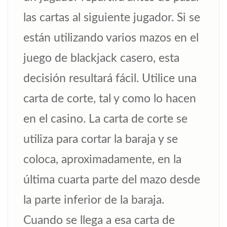
las cartas al siguiente jugador. Si se
están utilizando varios mazos en el
juego de blackjack casero, esta
decisión resultará fácil. Utilice una
carta de corte, tal y como lo hacen
en el casino. La carta de corte se
utiliza para cortar la baraja y se
coloca, aproximadamente, en la
última cuarta parte del mazo desde
la parte inferior de la baraja.
Cuando se llega a esa carta de