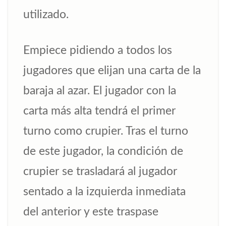
utilizado.
Empiece pidiendo a todos los
jugadores que elijan una carta de la
baraja al azar. El jugador con la
carta más alta tendrá el primer
turno como crupier. Tras el turno
de este jugador, la condición de
crupier se trasladará al jugador
sentado a la izquierda inmediata
del anterior y este traspase