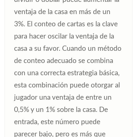
ventaja de la casa en más de un
3%. El conteo de cartas es la clave
para hacer oscilar la ventaja de la
casa a su favor. Cuando un método
de conteo adecuado se combina
con una correcta estrategia básica,
esta combinación puede otorgar al
jugador una ventaja de entre un
0,5% y un 1% sobre la casa. De
entrada, este número puede
parecer bajo, pero es más que