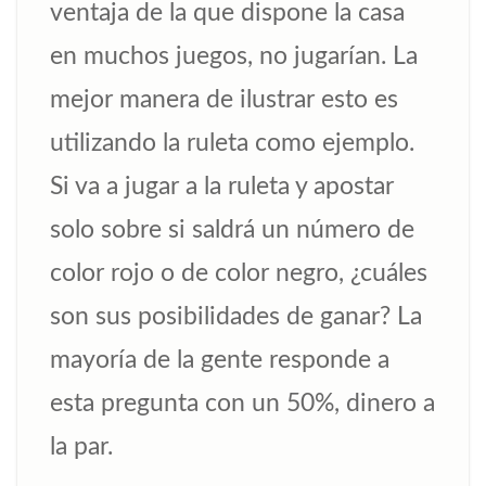
ventaja de la que dispone la casa
en muchos juegos, no jugarían. La
mejor manera de ilustrar esto es
utilizando la ruleta como ejemplo.
Si va a jugar a la ruleta y apostar
solo sobre si saldrá un número de
color rojo o de color negro, ¿cuáles
son sus posibilidades de ganar? La
mayoría de la gente responde a
esta pregunta con un 50%, dinero a
la par.