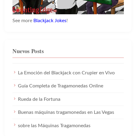
See more
Blackjack Jokes
!
Nuevos Posts
La Emoción del Blackjack con Crupier en Vivo
Guía Completa de Tragamonedas Online
Rueda de la Fortuna
Buenas máquinas tragamonedas en Las Vegas
sobre las Máquinas Tragamonedas