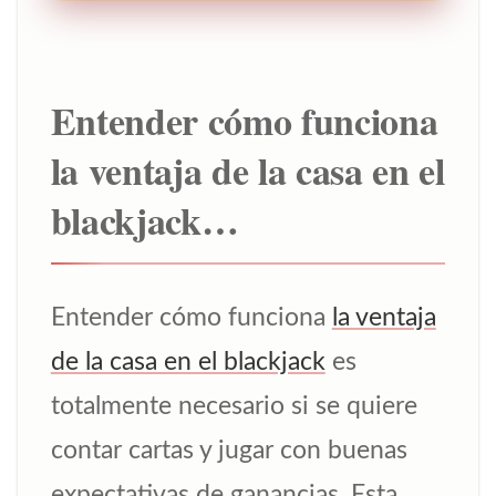
Entender cómo funciona
la ventaja de la casa en el
blackjack…
Entender cómo funciona
la ventaja
de la casa en el blackjack
es
totalmente necesario si se quiere
contar cartas y jugar con buenas
expectativas de ganancias. Esta