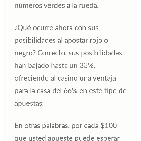
números verdes a la rueda.
¿Qué ocurre ahora con sus
posibilidades al apostar rojo o
negro? Correcto, sus posibilidades
han bajado hasta un 33%,
ofreciendo al casino una ventaja
para la casa del 66% en este tipo de
apuestas.
En otras palabras, por cada $100
que usted apueste puede esperar