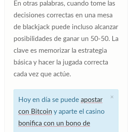
En otras palabras, cuando tome las
decisiones correctas en una mesa
de blackjack puede incluso alcanzar
posibilidades de ganar un 50-50. La
clave es memorizar la estrategia
básica y hacer la jugada correcta
cada vez que actúe.
×
Hoy en día se puede
apostar
con Bitcoin
y aparte el casino
bonifica con un bono de