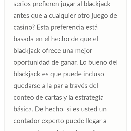
serios prefieren jugar al blackjack
antes que a cualquier otro juego de
casino? Esta preferencia está
basada en el hecho de que el
blackjack ofrece una mejor
oportunidad de ganar. Lo bueno del
blackjack es que puede incluso
quedarse a la par a través del
conteo de cartas y la estrategia
básica. De hecho, si es usted un
contador experto puede llegar a