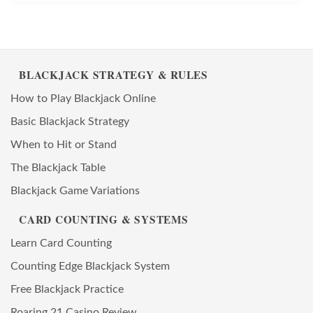
BLACKJACK STRATEGY & RULES
How to Play Blackjack Online
Basic Blackjack Strategy
When to Hit or Stand
The Blackjack Table
Blackjack Game Variations
CARD COUNTING & SYSTEMS
Learn Card Counting
Counting Edge Blackjack System
Free Blackjack Practice
Roaring 21 Casino Review