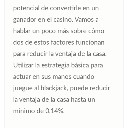
potencial de convertirle en un
ganador en el casino. Vamos a
hablar un poco más sobre cómo
dos de estos factores funcionan
para reducir la ventaja de la casa.
Utilizar la estrategia básica para
actuar en sus manos cuando
juegue al blackjack, puede reducir
la ventaja de la casa hasta un
mínimo de 0,14%.