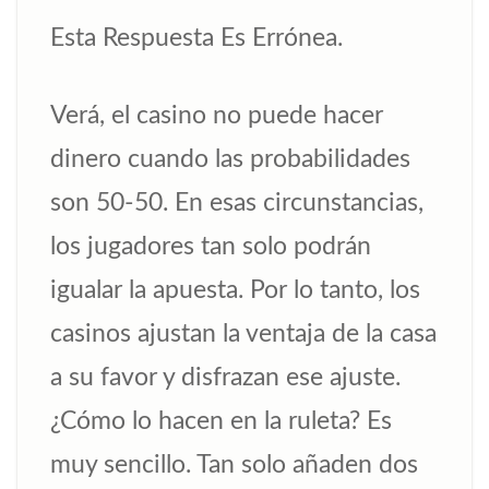
Esta Respuesta Es Errónea.
Verá, el casino no puede hacer
dinero cuando las probabilidades
son 50-50. En esas circunstancias,
los jugadores tan solo podrán
igualar la apuesta. Por lo tanto, los
casinos ajustan la ventaja de la casa
a su favor y disfrazan ese ajuste.
¿Cómo lo hacen en la ruleta? Es
muy sencillo. Tan solo añaden dos