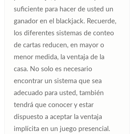
suficiente para hacer de usted un
ganador en el blackjack. Recuerde,
los diferentes sistemas de conteo
de cartas reducen, en mayor o
menor medida, la ventaja de la
casa. No solo es necesario
encontrar un sistema que sea
adecuado para usted, también
tendrá que conocer y estar
dispuesto a aceptar la ventaja
implícita en un juego presencial.