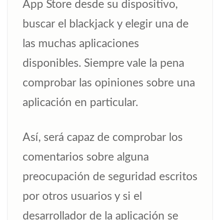
App Store desde su dispositivo,
buscar el blackjack y elegir una de
las muchas aplicaciones
disponibles. Siempre vale la pena
comprobar las opiniones sobre una
aplicación en particular.
Así, será capaz de comprobar los
comentarios sobre alguna
preocupación de seguridad escritos
por otros usuarios y si el
desarrollador de la aplicación se