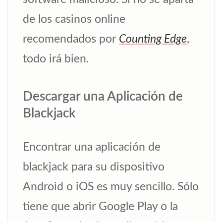
de los casinos online
recomendados por
Counting Edge
,
todo irá bien.
Descargar una Aplicación de
Blackjack
Encontrar una aplicación de
blackjack para su dispositivo
Android o iOS es muy sencillo. Sólo
tiene que abrir Google Play o la