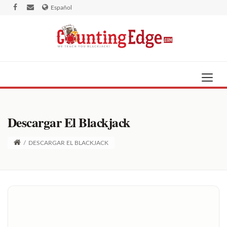
Español
Descargar El Blackjack
/
DESCARGAR EL BLACKJACK