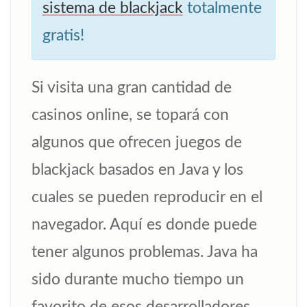
sistema de blackjack
totalmente
gratis!
Si visita una gran cantidad de
casinos online, se topará con
algunos que ofrecen juegos de
blackjack basados en Java y los
cuales se pueden reproducir en el
navegador. Aquí es donde puede
tener algunos problemas. Java ha
sido durante mucho tiempo un