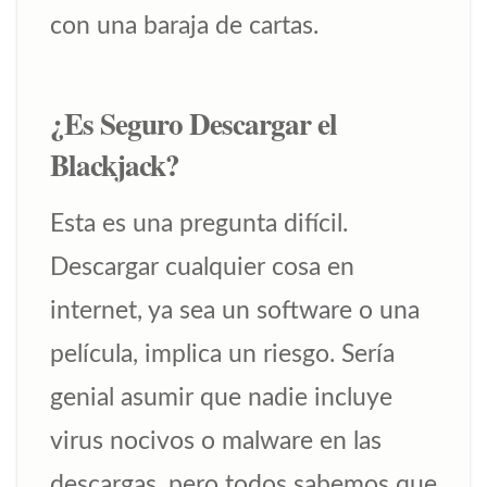
con una baraja de cartas.
¿Es Seguro Descargar el
Blackjack?
Esta es una pregunta difícil.
Descargar cualquier cosa en
internet, ya sea un software o una
película, implica un riesgo. Sería
genial asumir que nadie incluye
virus nocivos o malware en las
descargas, pero todos sabemos que