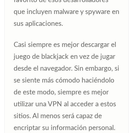
favorito de esos desarrolladores
que incluyen malware y spyware en
sus aplicaciones.
Casi siempre es mejor descargar el
juego de blackjack en vez de jugar
desde el navegador. Sin embargo, si
se siente más cómodo haciéndolo
de este modo, siempre es mejor
utilizar una VPN al acceder a estos
sitios. Al menos será capaz de
encriptar su información personal.