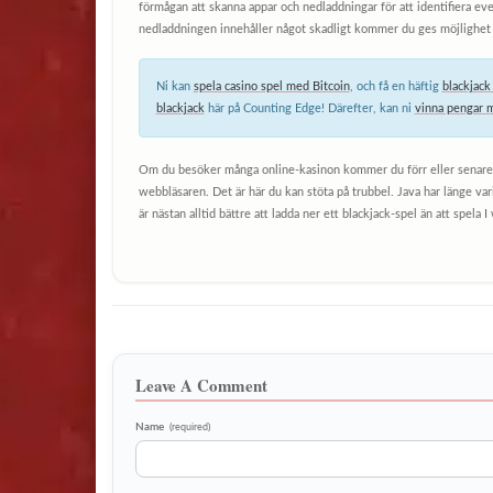
förmågan att skanna appar och nedladdningar för att identifiera eve
nedladdningen innehåller något skadligt kommer du ges möjlighet a
Ni kan
spela casino spel med Bitcoin
, och få en häftig
blackjack
blackjack
här på Counting Edge! Därefter, kan ni
vinna pengar 
Om du besöker många online-kasinon kommer du förr eller senare a
webbläsaren. Det är här du kan stöta på trubbel. Java har länge va
är nästan alltid bättre att ladda ner ett blackjack-spel än att spela 
Leave A Comment
Name
(required)