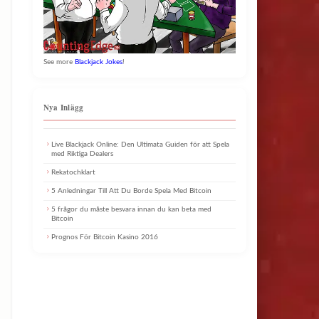
See more
Blackjack Jokes
!
Nya Inlägg
Live Blackjack Online: Den Ultimata Guiden för att Spela
med Riktiga Dealers
Rekatochklart
5 Anledningar Till Att Du Borde Spela Med Bitcoin
5 frågor du måste besvara innan du kan beta med
Bitcoin
Prognos För Bitcoin Kasino 2016