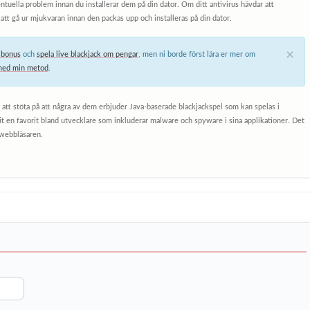
ntuella problem innan du installerar dem på din dator. Om ditt antivirus hävdar att
tt gå ur mjukvaran innan den packas upp och installeras på din dator.
×
 bonus
och
spela live blackjack om pengar
, men ni borde först lära er mer om
med min metod
.
tt stöta på att några av dem erbjuder Java-baserade blackjackspel som kan spelas i
rit en favorit bland utvecklare som inkluderar malware och spyware i sina applikationer. Det
I webbläsaren.