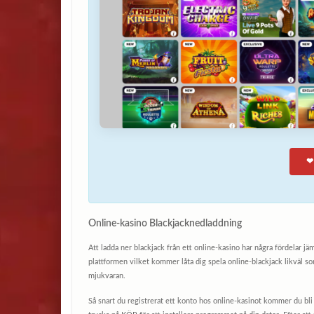
❤
Online-kasino Blackjacknedladdning
Att ladda ner blackjack från ett online-kasino har några fördelar jä
plattformen vilket kommer låta dig spela online-blackjack likväl som
mjukvaran.
Så snart du registrerat ett konto hos online-kasinot kommer du bli u