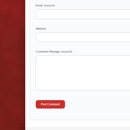
Email
(required)
Website
Comment Message
(required)
Post Comment