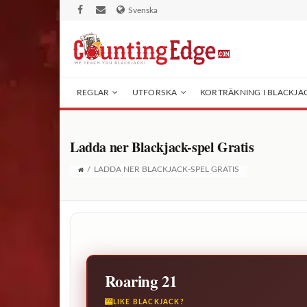
Svenska
REGLAR
UTFORSKA
KORTRÄKNING I BLACKJA
Ladda ner Blackjack-spel Gratis
/
LADDA NER BLACKJACK-SPEL GRATIS
Roaring 21
LIKE BLACKJACK?