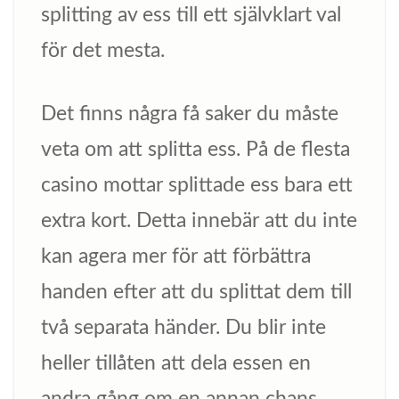
splitting av ess till ett självklart val
för det mesta.
Det finns några få saker du måste
veta om att splitta ess. På de flesta
casino mottar splittade ess bara ett
extra kort. Detta innebär att du inte
kan agera mer för att förbättra
handen efter att du splittat dem till
två separata händer. Du blir inte
heller tillåten att dela essen en