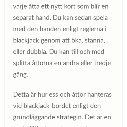
varje åtta ett nytt kort som blir en
separat hand. Du kan sedan spela
med den handen enligt reglerna i
blackjack genom att öka, stanna,
eller dubbla. Du kan till och med
splitta åttorna en andra eller tredje
gång.
Detta är hur ess och åttor hanteras
vid blackjack-bordet enligt den
grundläggande strategin. Det är en