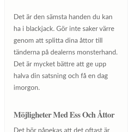
Det är den sämsta handen du kan
ha i blackjack. Gör inte saker värre
genom att splitta dina åttor till
tänderna på dealerns monsterhand.
Det är mycket bättre att ge upp
halva din satsning och få en dag
imorgon.
Möjligheter Med Ess Och Åttor
Det bör påpekas att det oftast är