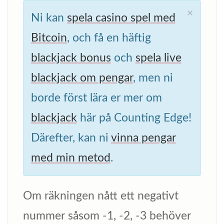
×
Ni kan
spela casino spel med
Bitcoin
, och få en häftig
blackjack bonus
och
spela live
blackjack om pengar
, men ni
borde först lära er mer om
blackjack
här på Counting Edge!
Därefter, kan ni
vinna pengar
med min metod
.
Om räkningen nått ett negativt
nummer såsom -1, -2, -3 behöver