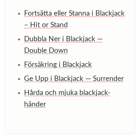
Fortsätta eller Stanna i Blackjack
– Hit or Stand
Dubbla Ner i Blackjack —
Double Down
Försäkring i Blackjack
Ge Upp i Blackjack — Surrender
Hårda och mjuka blackjack-
händer