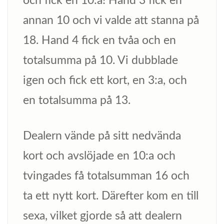
och fick en 10:a! Hand 3 fick en
annan 10 och vi valde att stanna på
18. Hand 4 fick en tvåa och en
totalsumma på 10. Vi dubblade
igen och fick ett kort, en 3:a, och
en totalsumma på 13.
Dealern vände på sitt nedvända
kort och avslöjade en 10:a och
tvingades få totalsumman 16 och
ta ett nytt kort. Därefter kom en till
sexa, vilket gjorde så att dealern