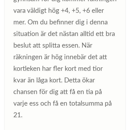
vara väldigt hög +4, +5, +6 eller
mer. Om du befinner dig i denna
situation är det nästan alltid ett bra
beslut att splitta essen. När
räkningen är hög innebär det att
kortleken har fler kort med tior
kvar än låga kort. Detta ökar
chansen för dig att få en tia på
varje ess och få en totalsumma på
21.