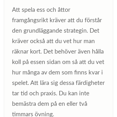
Att spela ess och åttor
framgångsrikt kräver att du förstår
den grundläggande strategin. Det
kräver också att du vet hur man
räknar kort. Det behöver även hålla
koll på essen sidan om så att du vet
hur många av dem som finns kvar i
spelet. Att lära sig dessa färdigheter
tar tid och praxis. Du kan inte
bemästra dem på en eller två
timmars övning.