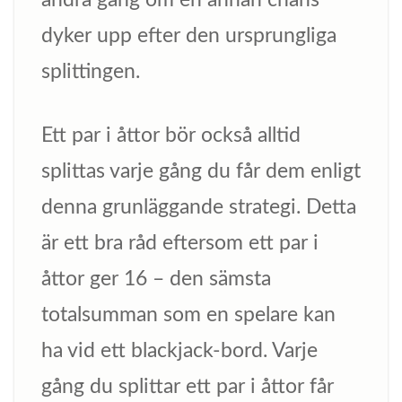
andra gång om en annan chans
dyker upp efter den ursprungliga
splittingen.
Ett par i åttor bör också alltid
splittas varje gång du får dem enligt
denna grunläggande strategi. Detta
är ett bra råd eftersom ett par i
åttor ger 16 – den sämsta
totalsumman som en spelare kan
ha vid ett blackjack-bord. Varje
gång du splittar ett par i åttor får