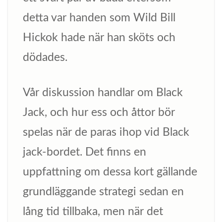
detta var handen som Wild Bill
Hickok hade när han sköts och
dödades.
Vår diskussion handlar om Black
Jack, och hur ess och åttor bör
spelas när de paras ihop vid Black
jack-bordet. Det finns en
uppfattning om dessa kort gällande
grundläggande strategi sedan en
lång tid tillbaka, men när det