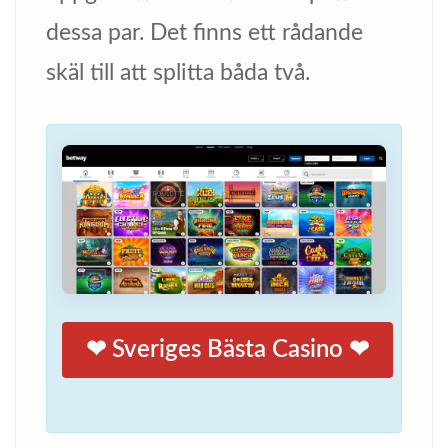
dessa par. Det finns ett rådande
skäl till att splitta båda två.
❤ Sveriges Bästa Casino ❤