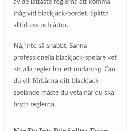
av de lättaste reglerna att komma
ihåg vid blackjack-bordet. Splitta
alltid ess och åttor.
Nå, inte så snabbt. Sanna
professionella blackjack-spelare vet
att alla regler har ett undantag. Om
du vill förbättra ditt blackjack-
spelande måste du veta när du ska
bryta reglerna.
När Du Inte Bör Splitta Essen