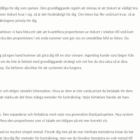
 dåliga för dig som spelare. Den grundläggande regeln att minnas är att tiokort är väldigt bra
er tiokort kvar i sig, så är det fördelaktigt för dig. Om leken har fler små kort kvar, så är
kningens princip för dig.
ehöver vi bara hitta ett sätt att kvantifiera proportionen av tiokort i relation till små kort
ttrycka den proportionen i ett enda nummer som ger oss en omedelbar bild av leken. Du
 på egen hand kommer att göra dig till en stor vinnare. Ingenting kunde vara längre från
 om du inte är bekant med grundläggande strategi och vet hur du ska satsa så är dina
hop. Du behöver alla bitar för att systemet ska fungera.
r och delger utmärkt information. Vissa av dem är inte värda priset du betalade för dem.
t märka att det finns många metoder för korträkning. Varje författare hävdar att hans
as. Den expanderar och förbättras med varje nya generation blackjackspelare. Nya system
ifiera den proportionen som vi talade om tidigare på ett mer korrekt vis.
a med en mycket simpel metod. Försök dig inte på de mer intrikata metoderna innan du har
att lära dig fler metoder för korträkning, men om du försöker bemästra en svår metod till