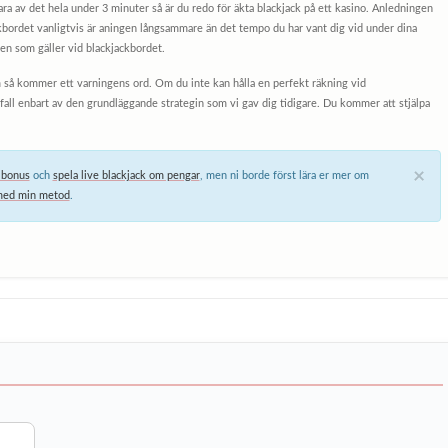
ara av det hela under 3 minuter så är du redo för äkta blackjack på ett kasino. Anledningen
ckbordet vanligtvis är aningen långsammare än det tempo du har vant dig vid under dina
en som gäller vid blackjackbordet.
 så kommer ett varningens ord. Om du inte kan hålla en perfekt räkning vid
å fall enbart av den grundläggande strategin som vi gav dig tidigare. Du kommer att stjälpa
×
 bonus
och
spela live blackjack om pengar
, men ni borde först lära er mer om
med min metod
.