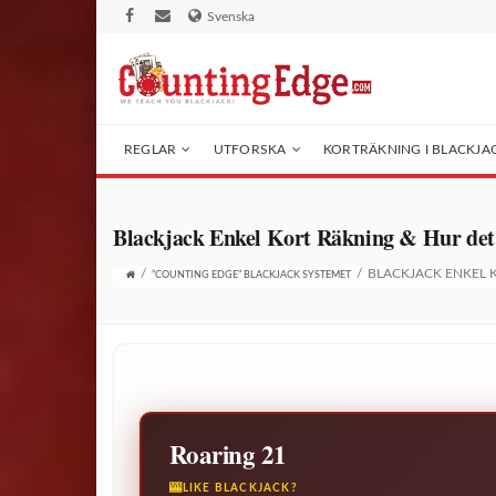
Svenska
REGLAR
UTFORSKA
KORTRÄKNING I BLACKJA
Blackjack Enkel Kort Räkning & Hur det
/
/
BLACKJACK ENKEL 
”COUNTING EDGE” BLACKJACK SYSTEMET
Roaring 21
LIKE BLACKJACK?