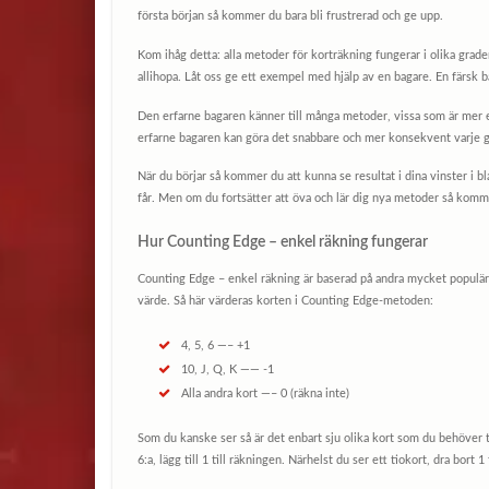
första början så kommer du bara bli frustrerad och ge upp.
Kom ihåg detta: alla metoder för korträkning fungerar i olika grad
allihopa. Låt oss ge ett exempel med hjälp av en bagare. En färsk 
Den erfarne bagaren känner till många metoder, vissa som är mer e
erfarne bagaren kan göra det snabbare och mer konsekvent varje gå
När du börjar så kommer du att kunna se resultat i dina vinster i b
får. Men om du fortsätter att öva och lär dig nya metoder så kommer
Hur Counting Edge – enkel räkning fungerar
Counting Edge – enkel räkning är baserad på andra mycket populära
värde. Så här värderas korten i Counting Edge-metoden:
4, 5, 6 —– +1
10, J, Q, K —— -1
Alla andra kort —– 0 (räkna inte)
Som du kanske ser så är det enbart sju olika kort som du behöver ta
6:a, lägg till 1 till räkningen. Närhelst du ser ett tiokort, dra bort 