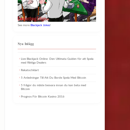
See more
Blackjack Jokes
!
Nya Inlägg
Live Blackjack Online: Den Ultimata Guiden för att Spela
med Riktiga Dealers
Rekatochklart
5 Anledningar Till Att Du Borde Spela Med Bitcoin
5 frågor du måste besvara innan du kan beta med
Bitcoin
Prognos För Bitcoin Kasino 2016