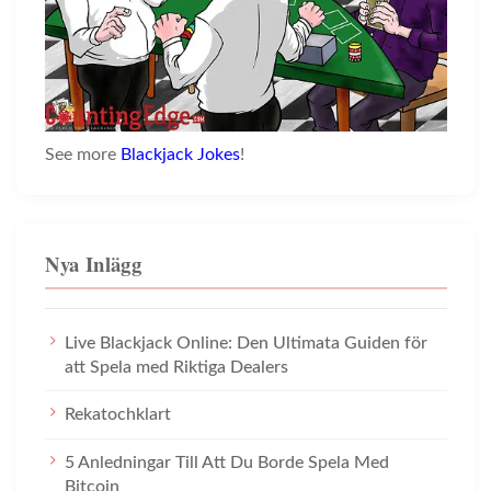
See more
Blackjack Jokes
!
Nya Inlägg
Live Blackjack Online: Den Ultimata Guiden för
att Spela med Riktiga Dealers
Rekatochklart
5 Anledningar Till Att Du Borde Spela Med
Bitcoin