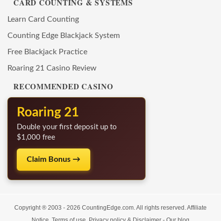
CARD COUNTING & SYSTEMS
Learn Card Counting
Counting Edge Blackjack System
Free Blackjack Practice
Roaring 21 Casino Review
RECOMMENDED CASINO
Roaring 21
Double your first deposit up to
$1,000 free
Claim Bonus →
Copyright ® 2003 - 2026
CountingEdge.com
. All rights reserved.
Affiliate
Notice, Terms of use, Privacy policy & Disclaimer
-
Our blog