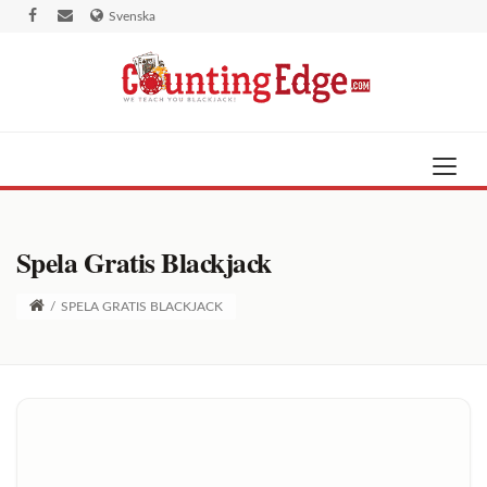
Svenska
Spela Gratis Blackjack
/
SPELA GRATIS BLACKJACK