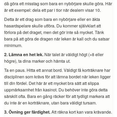
då göra ett misstag som bara en nybörjare skulle göra. Här
är ett exempel: dela ett par i tior när dealern visar 10.
Detta är ett drag som bara en nybörjare eller en äkta
hasardspelare skulle utföra. Du kommer självklart att
förlora på det draget, men det gör inte så mycket. Tänk
bara på att göra de dragen när leken är kall och du satsar
minimum.
2. Lämna en het lek.
När talet är väldigt högt (+8 eller
högre), ta dina marker och hämta ut.
Ta en paus. Hitta ett annat bord. Väldigt få korträknare har
disciplinen som krävs för att lämna bordet när leken ligger
till din fördel. Det här är ett mycket bra sätt att slippa
uppmärksamhet från kasinot. Du behöver inte göra detta
särskilt ofta. Bara en gång räcker för att tydligt markera att
du inte är en korträknare, utan bara väldigt tursam.
3. Övning ger färdighet.
Att räkna kort kan vara krävande.