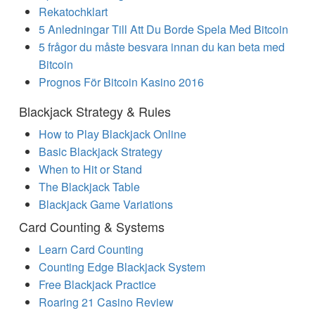
Rekatochklart
5 Anledningar Till Att Du Borde Spela Med Bitcoin
5 frågor du måste besvara innan du kan beta med
Bitcoin
Prognos För Bitcoin Kasino 2016
Blackjack Strategy & Rules
How to Play Blackjack Online
Basic Blackjack Strategy
When to Hit or Stand
The Blackjack Table
Blackjack Game Variations
Card Counting & Systems
Learn Card Counting
Counting Edge Blackjack System
Free Blackjack Practice
Roaring 21 Casino Review