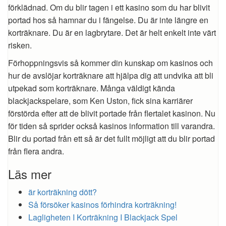
förklädnad. Om du blir tagen i ett kasino som du har blivit
portad hos så hamnar du i fängelse. Du är inte längre en
korträknare. Du är en lagbrytare. Det är helt enkelt inte värt
risken.
Förhoppningsvis så kommer din kunskap om kasinos och
hur de avslöjar korträknare att hjälpa dig att undvika att bli
utpekad som korträknare. Många väldigt kända
blackjackspelare, som Ken Uston, fick sina karriärer
förstörda efter att de blivit portade från flertalet kasinon. Nu
för tiden så sprider också kasinos information till varandra.
Blir du portad från ett så är det fullt möjligt att du blir portad
från flera andra.
Läs mer
är korträkning dött?
Så försöker kasinos förhindra korträkning!
Lagligheten I Korträkning I Blackjack Spel