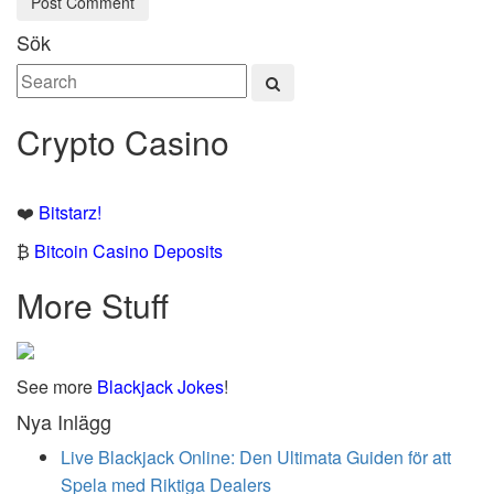
Post Comment
Sök
Crypto Casino
❤️
Bitstarz!
₿
Bitcoin Casino Deposits
More Stuff
See more
Blackjack Jokes
!
Nya Inlägg
Live Blackjack Online: Den Ultimata Guiden för att
Spela med Riktiga Dealers