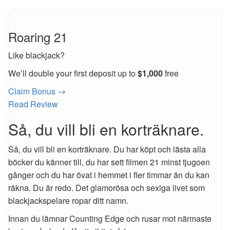
Roaring 21
Like blackjack?
We’ll double your first deposit up to
$1,000
free
Claim Bonus →
Read Review
Så, du vill bli en korträknare.
Så, du vill bli en korträknare. Du har köpt och lästa alla
böcker du känner till, du har sett filmen 21 minst tjugoen
gånger och du har övat i hemmet i fler timmar än du kan
räkna. Du är redo. Det glamorösa och sexiga livet som
blackjackspelare ropar ditt namn.
Innan du lämnar Counting Edge och rusar mot närmaste