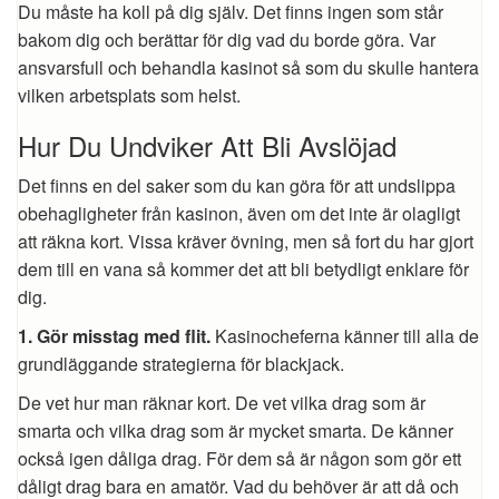
Du måste ha koll på dig själv. Det finns ingen som står
bakom dig och berättar för dig vad du borde göra. Var
ansvarsfull och behandla kasinot så som du skulle hantera
vilken arbetsplats som helst.
Hur Du Undviker Att Bli Avslöjad
Det finns en del saker som du kan göra för att undslippa
obehagligheter från kasinon, även om det inte är olagligt
att räkna kort. Vissa kräver övning, men så fort du har gjort
dem till en vana så kommer det att bli betydligt enklare för
dig.
1. Gör misstag med flit.
Kasinocheferna känner till alla de
grundläggande strategierna för blackjack.
De vet hur man räknar kort. De vet vilka drag som är
smarta och vilka drag som är mycket smarta. De känner
också igen dåliga drag. För dem så är någon som gör ett
dåligt drag bara en amatör. Vad du behöver är att då och