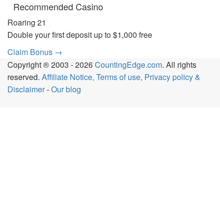
Recommended Casino
Roaring 21
Double your first deposit up to $1,000 free
Claim Bonus →
Copyright ® 2003 - 2026
CountingEdge.com
. All rights
reserved.
Affiliate Notice, Terms of use, Privacy policy &
Disclaimer
-
Our blog