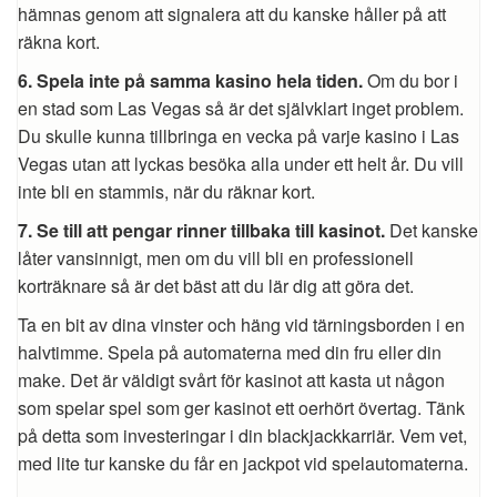
hämnas genom att signalera att du kanske håller på att
räkna kort.
6. Spela inte på samma kasino hela tiden.
Om du bor i
en stad som Las Vegas så är det självklart inget problem.
Du skulle kunna tillbringa en vecka på varje kasino i Las
Vegas utan att lyckas besöka alla under ett helt år. Du vill
inte bli en stammis, när du räknar kort.
7. Se till att pengar rinner tillbaka till kasinot.
Det kanske
låter vansinnigt, men om du vill bli en professionell
korträknare så är det bäst att du lär dig att göra det.
Ta en bit av dina vinster och häng vid tärningsborden i en
halvtimme. Spela på automaterna med din fru eller din
make. Det är väldigt svårt för kasinot att kasta ut någon
som spelar spel som ger kasinot ett oerhört övertag. Tänk
på detta som investeringar i din blackjackkarriär. Vem vet,
med lite tur kanske du får en jackpot vid spelautomaterna.