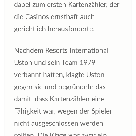
dabei zum ersten Kartenzähler, der
die Casinos ernsthaft auch
gerichtlich herausforderte.
Nachdem Resorts International
Uston und sein Team 1979
verbannt hatten, klagte Uston
gegen sie und begründete das
damit, dass Kartenzählen eine
Fähigkeit war, wegen der Spieler
nicht ausgeschlossen werden
sollten. Die Klage war zwar ein