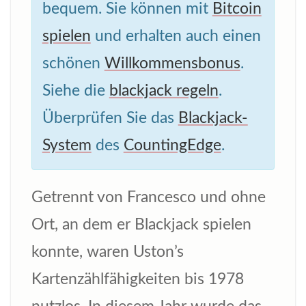
bequem. Sie können mit
Bitcoin
spielen
und erhalten auch einen
schönen
Willkommensbonus
.
Siehe die
blackjack regeln
.
Überprüfen Sie das
Blackjack-
System
des
CountingEdge
.
Getrennt von Francesco und ohne
Ort, an dem er Blackjack spielen
konnte, waren Uston’s
Kartenzählfähigkeiten bis 1978