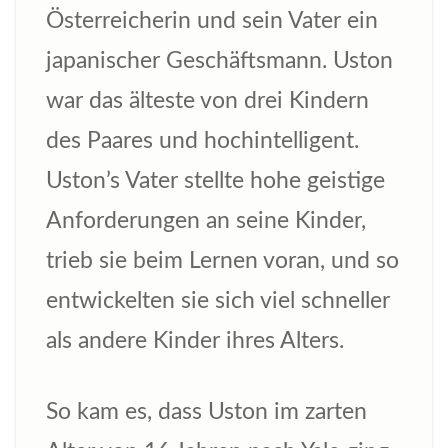
Österreicherin und sein Vater ein
japanischer Geschäftsmann. Uston
war das älteste von drei Kindern
des Paares und hochintelligent.
Uston’s Vater stellte hohe geistige
Anforderungen an seine Kinder,
trieb sie beim Lernen voran, und so
entwickelten sie sich viel schneller
als andere Kinder ihres Alters.
So kam es, dass Uston im zarten