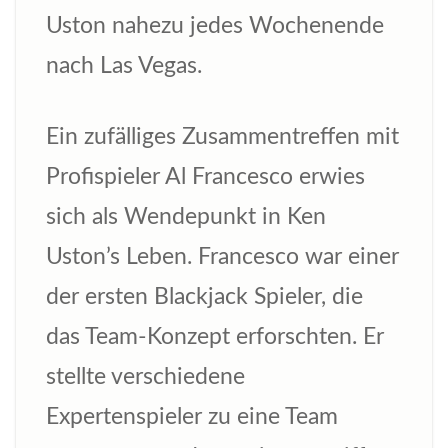
Uston nahezu jedes Wochenende
nach Las Vegas.
Ein zufälliges Zusammentreffen mit
Profispieler Al Francesco erwies
sich als Wendepunkt in Ken
Uston’s Leben. Francesco war einer
der ersten Blackjack Spieler, die
das Team-Konzept erforschten. Er
stellte verschiedene
Expertenspieler zu eine Team