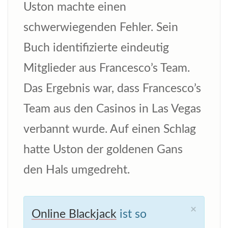
Uston machte einen
schwerwiegenden Fehler. Sein
Buch identifizierte eindeutig
Mitglieder aus Francesco’s Team.
Das Ergebnis war, dass Francesco’s
Team aus den Casinos in Las Vegas
verbannt wurde. Auf einen Schlag
hatte Uston der goldenen Gans
den Hals umgedreht.
×
Online Blackjack
ist so