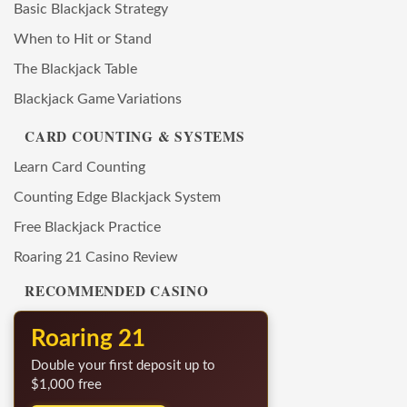
Basic Blackjack Strategy
When to Hit or Stand
The Blackjack Table
Blackjack Game Variations
CARD COUNTING & SYSTEMS
Learn Card Counting
Counting Edge Blackjack System
Free Blackjack Practice
Roaring 21 Casino Review
RECOMMENDED CASINO
Roaring 21
Double your first deposit up to
$1,000 free