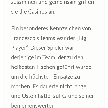
zusammen und gemeinsam griffen
sie die Casinos an.
Ein besonderes Kennzeichen von
Francesco’s Teams war der „Big
Player“. Dieser Spieler war
derjenige im Team, der zu den
heißesten Tischen geführt wurde,
um die höchsten Einsätze zu
machen. Es dauerte nicht lange
und Uston hatte, auf Grund seiner
bemerkenswerten