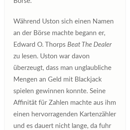
Börse.
Während Uston sich einen Namen
an der Börse machte begann er,
Edward O. Thorps
Beat The Dealer
zu lesen. Uston war davon
überzeugt, dass man unglaubliche
Mengen an Geld mit Blackjack
spielen gewinnen konnte. Seine
Affinität für Zahlen machte aus ihm
einen hervorragenden Kartenzähler
und es dauert nicht lange, da fuhr