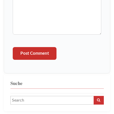
Post Comment
Suche