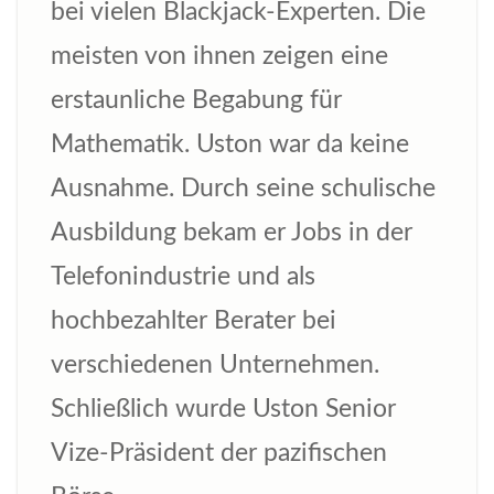
bei vielen Blackjack-Experten. Die
meisten von ihnen zeigen eine
erstaunliche Begabung für
Mathematik. Uston war da keine
Ausnahme. Durch seine schulische
Ausbildung bekam er Jobs in der
Telefonindustrie und als
hochbezahlter Berater bei
verschiedenen Unternehmen.
Schließlich wurde Uston Senior
Vize-Präsident der pazifischen