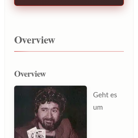
Overview
Overview
Geht es
um