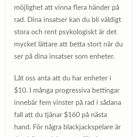
möjlighet att vinna flera händer på
rad. Dina insatser kan du bli väldigt
stora och rent psykologiskt är det
mycket lättare att betta stort när du
ser på dina insatser som enheter.
Låt oss anta att du har enheter i
$10. I många progressiva bettingar
innebär fem vinster på rad i sådana
fall att du tjänar $160 på nästa
hand. För några blackjackspelare är