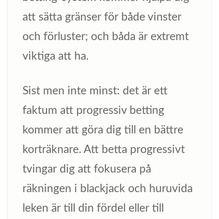
att sätta gränser för både vinster
och förluster; och båda är extremt
viktiga att ha.
Sist men inte minst: det är ett
faktum att progressiv betting
kommer att göra dig till en bättre
korträknare. Att betta progressivt
tvingar dig att fokusera på
räkningen i blackjack och huruvida
leken är till din fördel eller till