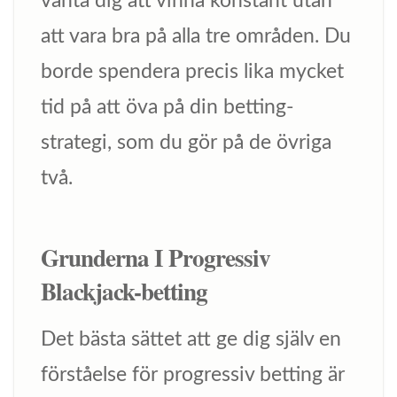
vänta dig att vinna konstant utan
att vara bra på alla tre områden. Du
borde spendera precis lika mycket
tid på att öva på din betting-
strategi, som du gör på de övriga
två.
Grunderna I Progressiv
Blackjack-betting
Det bästa sättet att ge dig själv en
förståelse för progressiv betting är