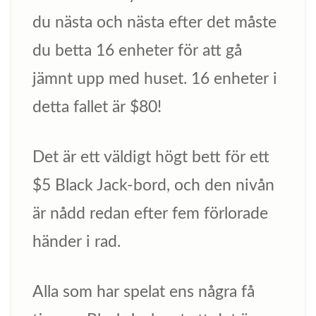
du nästa och nästa efter det måste
du betta 16 enheter för att gå
jämnt upp med huset. 16 enheter i
detta fallet är $80!
Det är ett väldigt högt bett för ett
$5 Black Jack-bord, och den nivån
är nådd redan efter fem förlorade
händer i rad.
Alla som har spelat ens några få