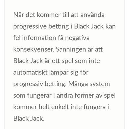
När det kommer till att använda
progressive betting i Black Jack kan
fel information få negativa
konsekvenser. Sanningen är att
Black Jack är ett spel som inte
automatiskt lämpar sig för
progressiv betting. Många system
som fungerar i andra former av spel
kommer helt enkelt inte fungera i
Black Jack.