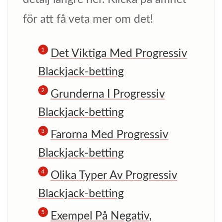
för att få veta mer om det!
1
Det Viktiga Med Progressiv
Blackjack-betting
2
Grunderna I Progressiv
Blackjack-betting
3
Farorna Med Progressiv
Blackjack-betting
4
Olika Typer Av Progressiv
Blackjack-betting
5
Exempel På Negativ,