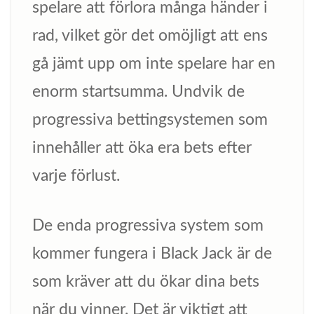
spelare att förlora många händer i
rad, vilket gör det omöjligt att ens
gå jämt upp om inte spelare har en
enorm startsumma. Undvik de
progressiva bettingsystemen som
innehåller att öka era bets efter
varje förlust.
De enda progressiva system som
kommer fungera i Black Jack är de
som kräver att du ökar dina bets
när du vinner. Det är viktigt att