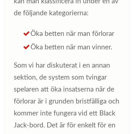
kan man klassificera in under en av
de följande kategorierna:
Öka betten när man förlorar
Öka betten när man vinner.
Som vi har diskuterat i en annan
sektion, de system som tvingar
spelaren att öka insatserna när de
förlorar är i grunden bristfälliga och
kommer inte fungera vid ett Black
Jack-bord. Det är för enkelt för en