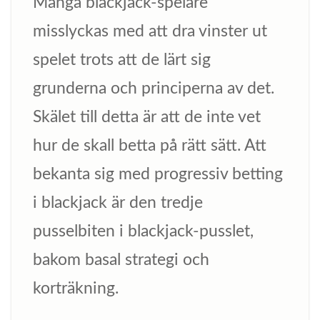
Många blackjack-spelare
misslyckas med att dra vinster ut
spelet trots att de lärt sig
grunderna och principerna av det.
Skälet till detta är att de inte vet
hur de skall betta på rätt sätt. Att
bekanta sig med progressiv betting
i blackjack är den tredje
pusselbiten i blackjack-pusslet,
bakom basal strategi och
korträkning.