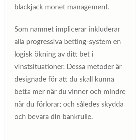
blackjack monet management.
Som namnet implicerar inkluderar
alla progressiva betting-system en
logisk ökning av ditt bet i
vinstsituationer. Dessa metoder är
designade för att du skall kunna
betta mer när du vinner och mindre
när du förlorar; och således skydda
och bevara din bankrulle.