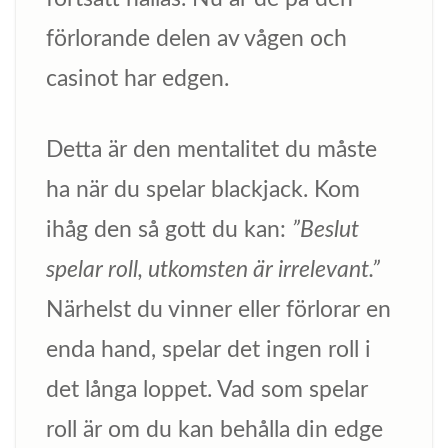
förlorande delen av vågen och
casinot har edgen.
Detta är den mentalitet du måste
ha när du spelar blackjack. Kom
ihåg den så gott du kan:
”Beslut
spelar roll, utkomsten är irrelevant.”
Närhelst du vinner eller förlorar en
enda hand, spelar det ingen roll i
det långa loppet. Vad som spelar
roll är om du kan behålla din edge