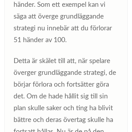
händer. Som ett exempel kan vi
säga att överge grundläggande
strategi nu innebär att du förlorar
51 händer av 100.
Detta är skälet till att, när spelare
överger grundläggande strategi, de
börjar förlora och fortsätter göra
det. Om de hade hållit sig till sin
plan skulle saker och ting ha blivit
bättre och deras övertag skulle ha
fortsatt hållas. Nu är de på den