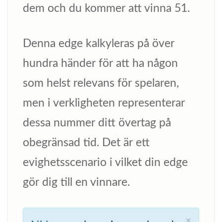
dem och du kommer att vinna 51.
Denna edge kalkyleras på över
hundra händer för att ha någon
som helst relevans för spelaren,
men i verkligheten representerar
dessa nummer ditt övertag på
obegränsad tid. Det är ett
evighetsscenario i vilket din edge
gör dig till en vinnare.
×