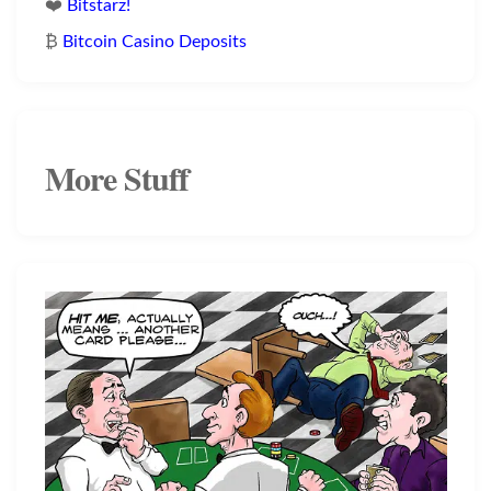
❤️
Bitstarz!
₿
Bitcoin Casino Deposits
More Stuff