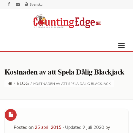
Svenska
Kostnaden av att Spela Dålig Blackjack
BLOG
/
/
KOSTNADEN AV ATT SPELA DÅLIG BLACKJACK
Posted on
25 april 2015
· Updated
9 juli 2020
by