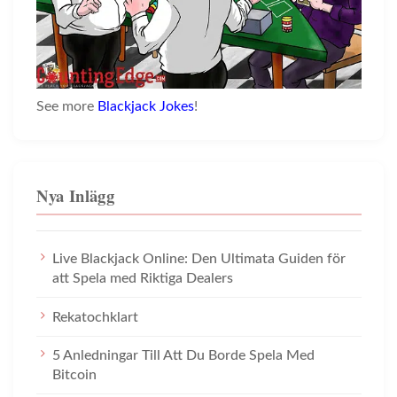
See more
Blackjack Jokes
!
Nya Inlägg
Live Blackjack Online: Den Ultimata Guiden för
att Spela med Riktiga Dealers
Rekatochklart
5 Anledningar Till Att Du Borde Spela Med
Bitcoin