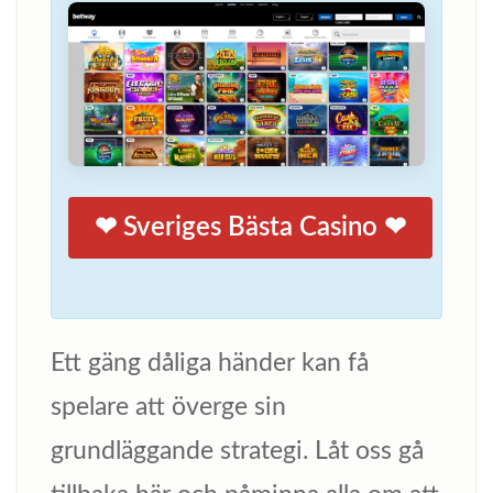
❤ Sveriges Bästa Casino ❤
Ett gäng dåliga händer kan få
spelare att överge sin
grundläggande strategi. Låt oss gå