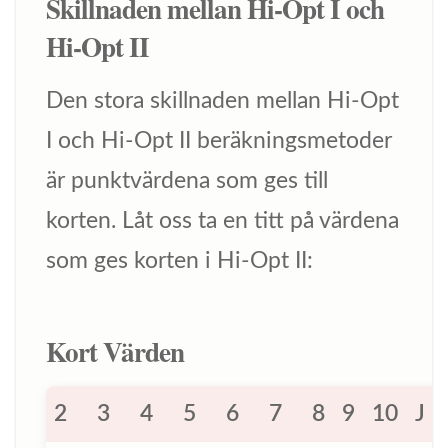
Skillnaden mellan Hi-Opt I och
Hi-Opt II
Den stora skillnaden mellan Hi-Opt
I och Hi-Opt II beräkningsmetoder
är punktvärdena som ges till
korten. Låt oss ta en titt på värdena
som ges korten i Hi-Opt II:
Kort Värden
2
3
4
5
6
7
8
9
10
J