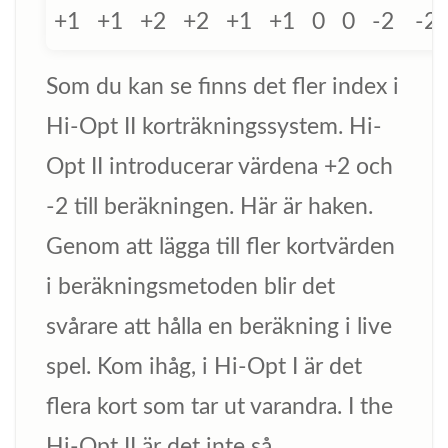
+1
+1
+2
+2
+1
+1
0
0
-2
-2
Som du kan se finns det fler index i
Hi-Opt II korträkningssystem. Hi-
Opt II introducerar värdena +2 och
-2 till beräkningen. Här är haken.
Genom att lägga till fler kortvärden
i beräkningsmetoden blir det
svårare att hålla en beräkning i live
spel. Kom ihåg, i Hi-Opt I är det
flera kort som tar ut varandra. I the
Hi-Opt II är det inte så.