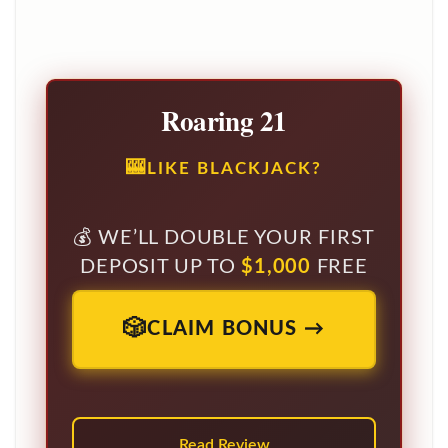
Roaring 21
LIKE BLACKJACK?
WE’LL DOUBLE YOUR FIRST
DEPOSIT UP TO
$1,000
FREE
CLAIM BONUS →
Read Review