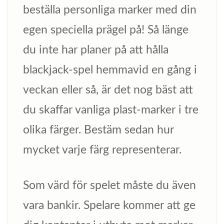
beställa personliga marker med din
egen speciella prägel på! Så länge
du inte har planer på att hålla
blackjack-spel hemmavid en gång i
veckan eller så, är det nog bäst att
du skaffar vanliga plast-marker i tre
olika färger. Bestäm sedan hur
mycket varje färg representerar.
Som värd för spelet måste du även
vara bankir. Spelare kommer att ge