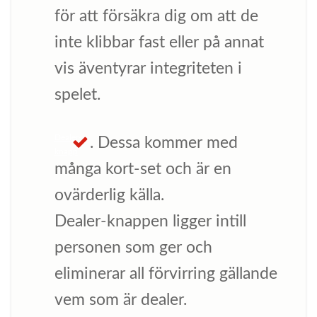
för att försäkra dig om att de
inte klibbar fast eller på annat
vis äventyrar integriteten i
spelet.
Dealer-
. Dessa kommer med
knapp
många kort-set och är en
ovärderlig källa.
Dealer-knappen ligger intill
personen som ger och
eliminerar all förvirring gällande
vem som är dealer.