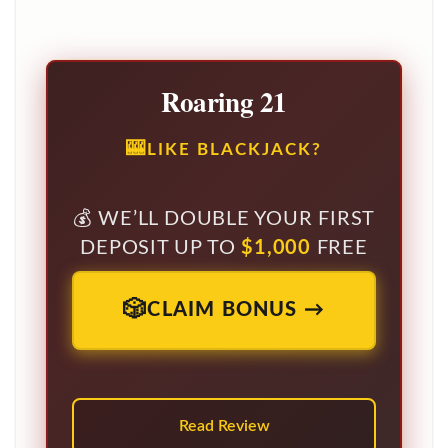
Roaring 21
LIKE BLACKJACK?
WE’LL DOUBLE YOUR FIRST
DEPOSIT UP TO
$1,000
FREE
CLAIM BONUS →
Read Review