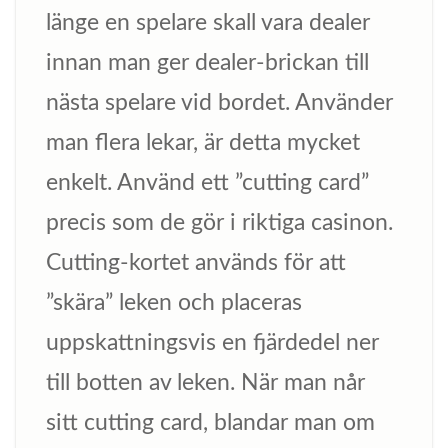
länge en spelare skall vara dealer
innan man ger dealer-brickan till
nästa spelare vid bordet. Använder
man flera lekar, är detta mycket
enkelt. Använd ett ”cutting card”
precis som de gör i riktiga casinon.
Cutting-kortet används för att
”skära” leken och placeras
uppskattningsvis en fjärdedel ner
till botten av leken. När man når
sitt cutting card, blandar man om