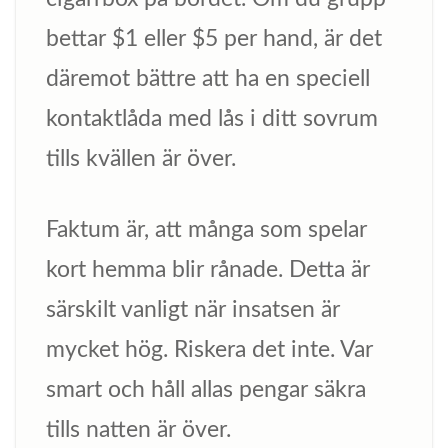
bettar $1 eller $5 per hand, är det
däremot bättre att ha en speciell
kontaktlåda med lås i ditt sovrum
tills kvällen är över.
Faktum är, att många som spelar
kort hemma blir rånade. Detta är
särskilt vanligt när insatsen är
mycket hög. Riskera det inte. Var
smart och håll allas pengar säkra
tills natten är över.