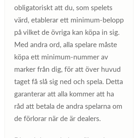
obligatoriskt att du, som spelets
värd, etablerar ett minimum-belopp
på vilket de övriga kan köpa in sig.
Med andra ord, alla spelare måste
köpa ett minimum-nummer av
marker från dig, för att över huvud
taget få slå sig ned och spela. Detta
garanterar att alla kommer att ha
råd att betala de andra spelarna om
de förlorar när de är dealers.