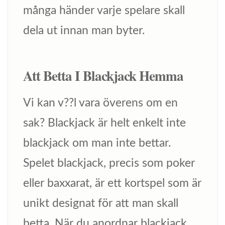
många händer varje spelare skall
dela ut innan man byter.
Att Betta I Blackjack Hemma
Vi kan v??l vara överens om en
sak? Blackjack är helt enkelt inte
blackjack om man inte bettar.
Spelet blackjack, precis som poker
eller baxxarat, är ett kortspel som är
unikt designat för att man skall
betta. När du anordnar blackjack