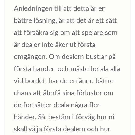
Anledningen till att detta är en
bättre lösning, är att det är ett sätt
att försäkra sig om att spelare som
är dealer inte åker ut första
omgången. Om dealern bust:ar på
första handen och måste betala alla
vid bordet, har de en ännu bättre
chans att återfå sina förluster om
de fortsätter deala några fler
händer. Så, bestäm i förväg hur ni
skall välja första dealern och hur