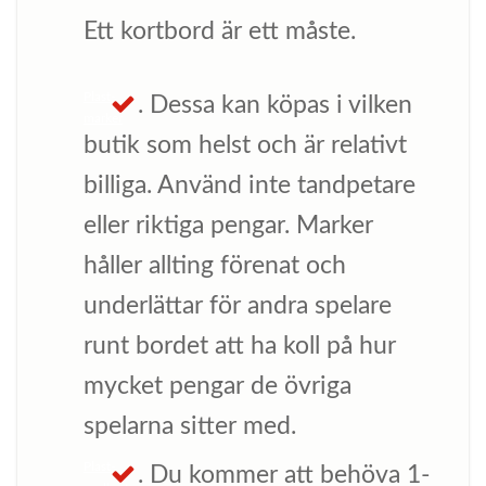
Ett kortbord är ett måste.
Plast-
. Dessa kan köpas i vilken
marker
butik som helst och är relativt
billiga. Använd inte tandpetare
eller riktiga pengar. Marker
håller allting förenat och
underlättar för andra spelare
runt bordet att ha koll på hur
mycket pengar de övriga
spelarna sitter med.
Plast-
. Du kommer att behöva 1-