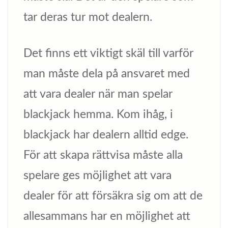
tar deras tur mot dealern.
Det finns ett viktigt skäl till varför
man måste dela på ansvaret med
att vara dealer när man spelar
blackjack hemma. Kom ihåg, i
blackjack har dealern alltid edge.
För att skapa rättvisa måste alla
spelare ges möjlighet att vara
dealer för att försäkra sig om att de
allesammans har en möjlighet att