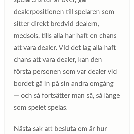
dealerpositionen till spelaren som
sitter direkt bredvid dealern,
medsols, tills alla har haft en chans
att vara dealer. Vid det lag alla haft
chans att vara dealer, kan den
första personen som var dealer vid
bordet gå in på sin andra omgång
— och så fortsätter man så, så länge
som spelet spelas.
Nästa sak att besluta om är hur