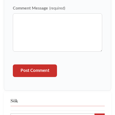
Comment Message
(required)
Post Comment
Sök