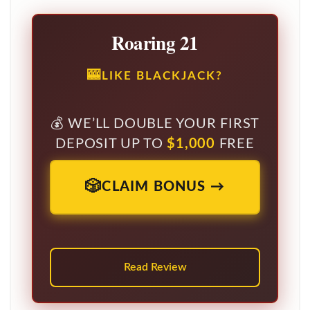
Roaring 21
LIKE BLACKJACK?
WE’LL DOUBLE YOUR FIRST
DEPOSIT UP TO
$1,000
FREE
CLAIM BONUS →
Read Review