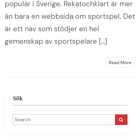
populär i Sverige. Rekatochklart är mer
än bara en webbsida om sportspel. Det
är ett nav som stödjer en hel
gemenskap av sportspelare […]
Read More
Sök