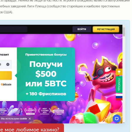
в Гарварде. Немногие люди (в частности, игроки в блэкджек) являются выпускниками
учебных заведений Лиги Плюща (сообщество старейших и наиболее престижных
ов США).
те мое любимое казино?