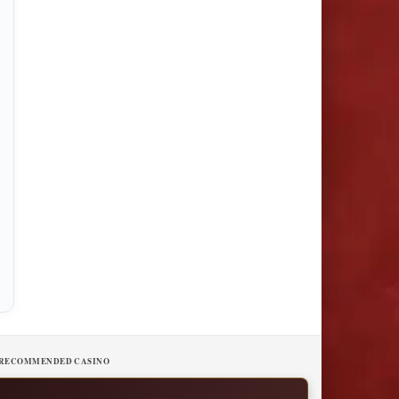
RECOMMENDED CASINO