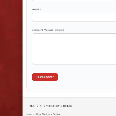
Website
Comment Message
(required)
Post Comment
BLACKJACK STRATEGY & RULES
How to Play Blackjack Online