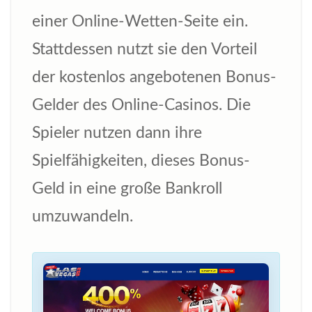
einer Online-Wetten-Seite ein.
Stattdessen nutzt sie den Vorteil
der kostenlos angebotenen Bonus-
Gelder des Online-Casinos. Die
Spieler nutzen dann ihre
Spielfähigkeiten, dieses Bonus-
Geld in eine große Bankroll
umzuwandeln.