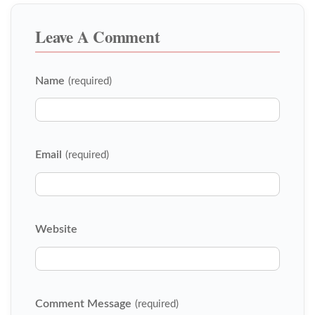
Leave A Comment
Name
(required)
Email
(required)
Website
Comment Message
(required)