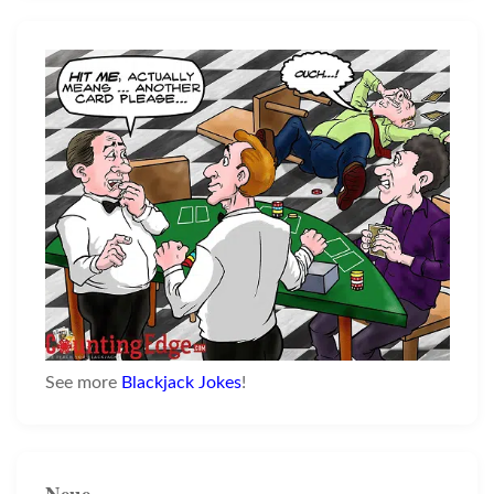
See more
Blackjack Jokes
!
Neue