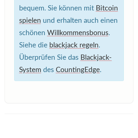
bequem. Sie können mit
Bitcoin
spielen
und erhalten auch einen
schönen
Willkommensbonus
.
Siehe die
blackjack regeln
.
Überprüfen Sie das
Blackjack-
System
des
CountingEdge
.