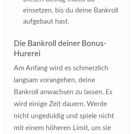
einsetzen, bis du deine Bankroll
aufgebaut hast.
Die Bankroll deiner Bonus-
Hurerei
Am Anfang wird es schmerzlich
langsam vorangehen, deine
Bankroll anwachsen zu lassen. Es
wird einige Zeit dauern. Werde
nicht ungeduldig und spiele nicht
mit einem höheren Limit, um sie