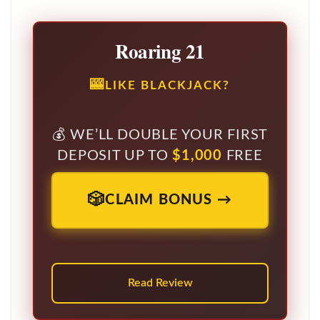
Roaring 21
LIKE BLACKJACK?
WE’LL DOUBLE YOUR FIRST
DEPOSIT UP TO
$1,000
FREE
CLAIM BONUS →
Read Review