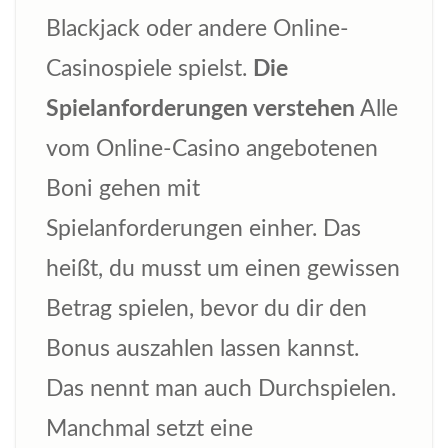
Blackjack oder andere Online-
Casinospiele spielst.
Die
Spielanforderungen verstehen
Alle
vom Online-Casino angebotenen
Boni gehen mit
Spielanforderungen einher. Das
heißt, du musst um einen gewissen
Betrag spielen, bevor du dir den
Bonus auszahlen lassen kannst.
Das nennt man auch Durchspielen.
Manchmal setzt eine