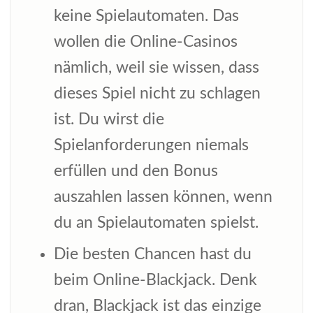
keine Spielautomaten. Das
wollen die Online-Casinos
nämlich, weil sie wissen, dass
dieses Spiel nicht zu schlagen
ist. Du wirst die
Spielanforderungen niemals
erfüllen und den Bonus
auszahlen lassen können, wenn
du an Spielautomaten spielst.
Die besten Chancen hast du
beim Online-Blackjack. Denk
dran, Blackjack ist das einzige