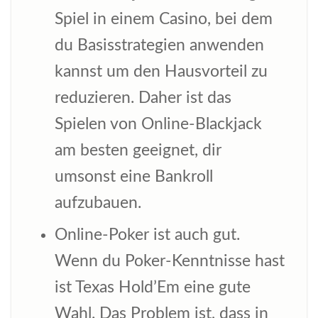
Spiel in einem Casino, bei dem
du Basisstrategien anwenden
kannst um den Hausvorteil zu
reduzieren. Daher ist das
Spielen von Online-Blackjack
am besten geeignet, dir
umsonst eine Bankroll
aufzubauen.
Online-Poker ist auch gut.
Wenn du Poker-Kenntnisse hast
ist Texas Hold’Em eine gute
Wahl. Das Problem ist, dass in