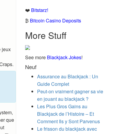
❤️
Bitstarz!
₿
Bitcoin Casino Deposits
More Stuff
e jeux
See more
Blackjack Jokes
!
 Craps.
Neuf
Assurance au Blackjack : Un
Guide Complet
Peut-on vraiment gagner sa vie
en jouant au blackjack ?
Les Plus Gros Gains au
ystem,
Blackjack de l’Histoire – Et
ner que
Comment Ils y Sont Parvenus
ut
Le frisson du blackjack avec