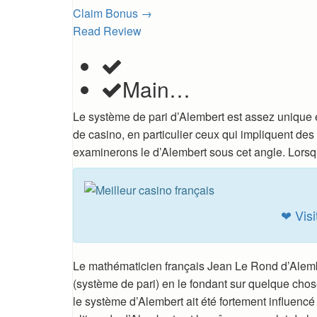
Claim Bonus →
Read Review
Main…
Le système de pari d’Alembert est assez unique en
de casino, en particulier ceux qui impliquent des
examinerons le d’Alembert sous cet angle. Lorsqu’
❤ Vis
Le mathématicien français Jean Le Rond d’Alemb
(système de pari) en le fondant sur quelque chose 
le système d’Alembert ait été fortement influen