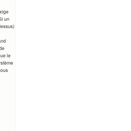
exige
Si un
dessus)
and
 de
que le
système
vous