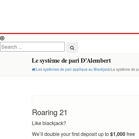
Le système de pari D’Alembert
/
Les systèmes de pari appliqué au Blackjack
/
Le système de p
Roaring 21
Like blackjack?
We’ll double your first deposit up to
$1,000
free