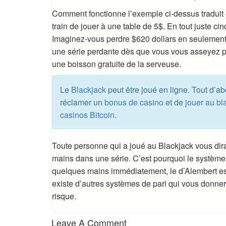
Comment fonctionne l’exemple ci-dessus traduit 
train de jouer à une table de 5$. En tout juste ci
Imaginez-vous perdre $620 dollars en seulement 
une série perdante dès que vous vous asseyez po
une boisson gratuite de la serveuse.
Le
Blackjack
peut être joué en ligne. Tout d’a
réclamer un
bonus de casino
et de
jouer au bl
casinos Bitcoin
.
Toute personne qui a joué au Blackjack vous dira 
mains dans une série. C’est pourquoi le système 
quelques mains immédiatement, le d’Alembert est pr
existe d’autres systèmes de pari qui vous donne
risque.
Leave A Comment