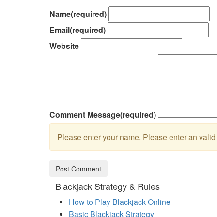
Name
(required)
Email
(required)
Website
Comment Message
(required)
Please enter your name.
Please enter an valid
Post Comment
Blackjack Strategy & Rules
How to Play Blackjack Online
Basic Blackjack Strategy