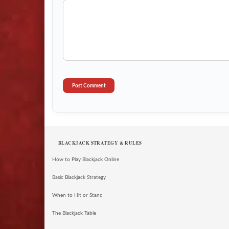
Post Comment
BLACKJACK STRATEGY & RULES
How to Play Blackjack Online
Basic Blackjack Strategy
When to Hit or Stand
The Blackjack Table