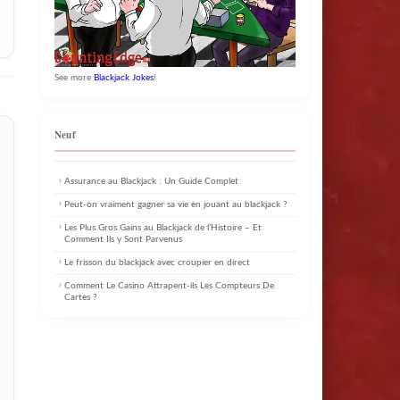
See more
Blackjack Jokes
!
Neuf
Assurance au Blackjack : Un Guide Complet
Peut-on vraiment gagner sa vie en jouant au blackjack ?
Les Plus Gros Gains au Blackjack de l’Histoire – Et
Comment Ils y Sont Parvenus
Le frisson du blackjack avec croupier en direct
Comment Le Casino Attrapent-ils Les Compteurs De
Cartes ?