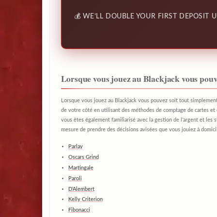
WE’LL DOUBLE YOUR FIRST DEPOSIT 
Lorsque vous jouez au Blackjack vous pouv
Lorsque vous jouez au Blackjack vous pouvez soit tout simplement 
de votre côté en utilisant des méthodes de comptage de cartes et e
vous êtes également familiarisé avec la gestion de l’argent et les
mesure de prendre des décisions avisées que vous jouiez à domicile
Parlay
Oscars Grind
Martingale
Paroli
D’Alembert
Kelly Criterion
Fibonacci