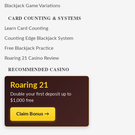
Blackjack Game Variations
CARD COUNTING & SYSTEMS
Learn Card Counting
Counting Edge Blackjack System
Free Blackjack Practice
Roaring 21 Casino Review
RECOMMENDED CASINO
Roaring 21
Double your first deposit up to
$1,000 free
Claim Bonus →