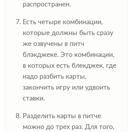
распространен.
Есть четыре комбинации,
которые должны быть сразу
же озвучены в питч
блэкджеке. Это комбинации,
в которых есть блекджек, где
надо разбить карты,
закончить игру или удвоить
ставки.
Разделить карты в питче
можно до трех раз. Для того,