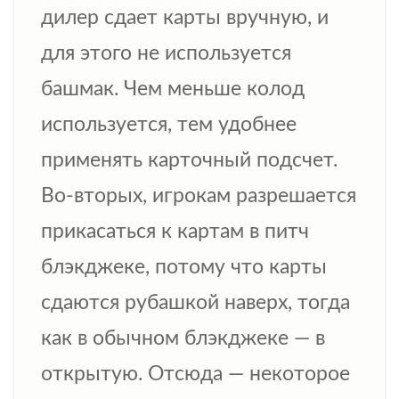
дилер сдает карты вручную, и
для этого не используется
башмак. Чем меньше колод
используется, тем удобнее
применять карточный подсчет.
Во-вторых, игрокам разрешается
прикасаться к картам в питч
блэкджеке, потому что карты
сдаются рубашкой наверх, тогда
как в обычном блэкджеке — в
открытую. Отсюда — некоторое