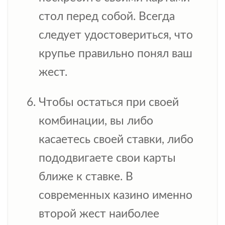
стол перед собой. Всегда
следует удостовериться, что
крупье правильно понял ваш
жест.
Чтобы остаться при своей
комбинации, вы либо
касаетесь своей ставки, либо
пододвигаете свои карты
ближе к ставке. В
современных казино именно
второй жест наиболее