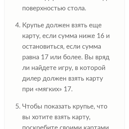
поверхностью стола.
Крупье должен взять еще
карту, если сумма ниже 16 и
остановиться, если сумма
равна 17 или более. Вы вряд
ли найдете игру, в которой
дилер должен взять карту
при «мягких» 17.
Чтобы показать крупье, что
вы хотите взять карту,
поскребите своими картами