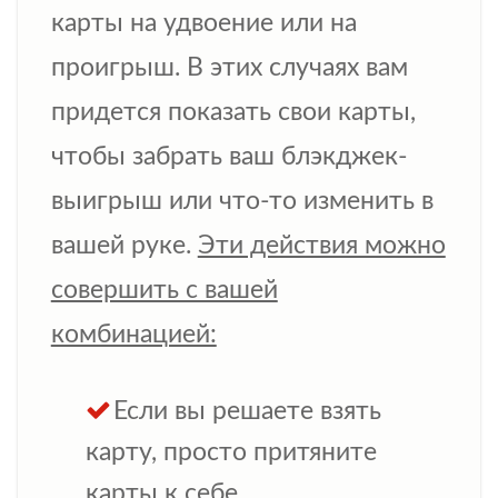
карты на удвоение или на
проигрыш. В этих случаях вам
придется показать свои карты,
чтобы забрать ваш блэкджек-
выигрыш или что-то изменить в
вашей руке.
Эти действия можно
совершить с вашей
комбинацией:
Если вы решаете взять
карту, просто притяните
карты к себе.