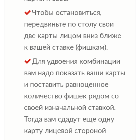
Чтобы остановиться,
передвиньте по столу свои
две карты лицом вниз ближе
к вашей ставке (фишкам).
Для удвоения комбинации
вам надо показать ваши карты
и поставить равноценное
количество фишек рядом со
своей изначальной ставкой.
Тогда вам сдадут еще одну
карту лицевой стороной