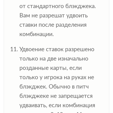
от стандартного блэкджека.
Вам не разрешат удвоить
ставки после разделения
комбинации.
Удвоение ставок разрешено
только на две изначально
розданные карты, если
только у игрока на руках не
блэкджек. Обычно в питч
блэкджеке не запрещается
удваивать, если комбинация