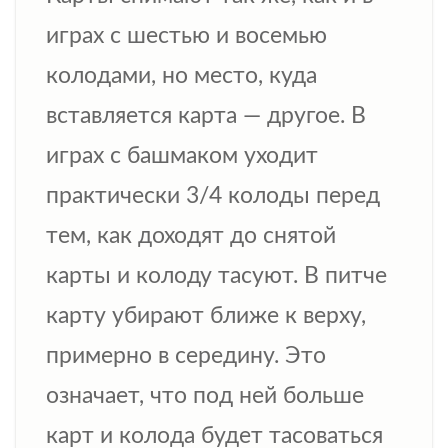
играх с шестью и восемью
колодами, но место, куда
вставляется карта — другое. В
играх с башмаком уходит
практически 3/4 колоды перед
тем, как доходят до снятой
карты и колоду тасуют. В питче
карту убирают ближе к верху,
примерно в середину. Это
означает, что под ней больше
карт и колода будет тасоваться