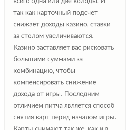
всего одна или две колоды. И
так как карточный подсчет
снижает доходы казино, ставки
за столом увеличиваются.
Казино заставляет вас рисковать
большими суммами за
комбинацию, чтобы
компенсировать снижение
дохода от игры. Последним
отличием питча является способ
снятия карт перед началом игры.
Карты снимают так же, как и в