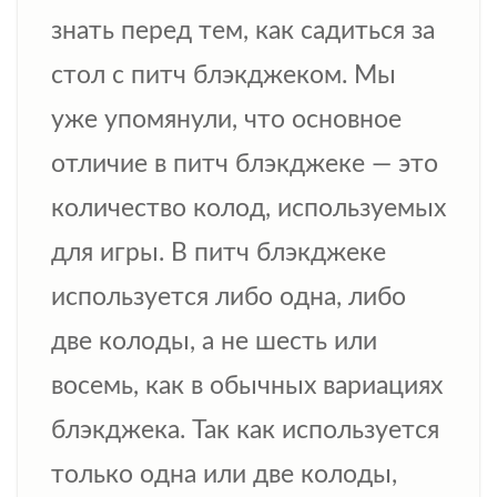
знать перед тем, как садиться за
стол с питч блэкджеком. Мы
уже упомянули, что основное
отличие в питч блэкджеке — это
количество колод, используемых
для игры. В питч блэкджеке
используется либо одна, либо
две колоды, а не шесть или
восемь, как в обычных вариациях
блэкджека. Так как используется
только одна или две колоды,