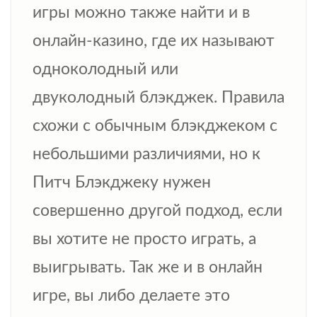
игры можно также найти и в
онлайн-казино, где их называют
одноколодный или
двуколодный блэкджек. Правила
схожи с обычным блэкджеком с
небольшими различиями, но к
Питч Блэкджеку нужен
совершенно другой подход, если
вы хотите не просто играть, а
выигрывать. Так же и в онлайн
игре, вы либо делаете это