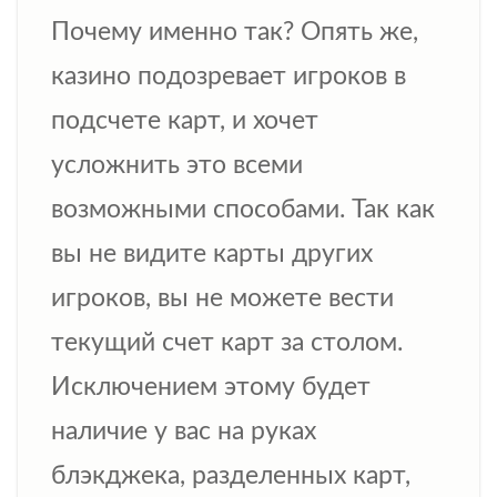
Почему именно так? Опять же,
казино подозревает игроков в
подсчете карт, и хочет
усложнить это всеми
возможными способами. Так как
вы не видите карты других
игроков, вы не можете вести
текущий счет карт за столом.
Исключением этому будет
наличие у вас на руках
блэкджека, разделенных карт,