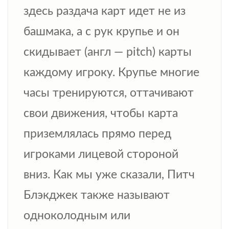
здесь раздача карт идет не из
башмака, а с рук крупье и он
скидывает (англ — pitch) карты
каждому игроку. Крупье многие
часы тренируются, оттачивают
свои движения, чтобы карта
приземлялась прямо перед
игроками лицевой стороной
вниз. Как мы уже сказали, Питч
Блэкджек также называют
одноколодным или