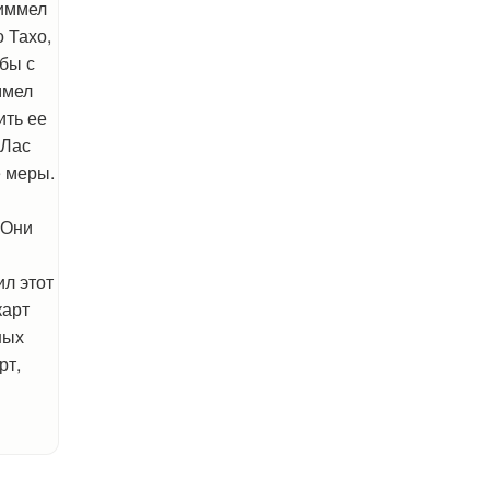
Киммел
 Тахо,
 бы с
ммел
ить ее
 Лас
 меры.
 Они
ил этот
карт
ных
рт,