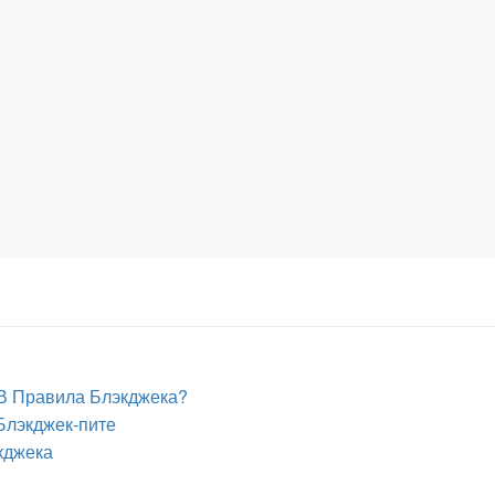
В Правила Блэкджека?
Блэкджек-пите
кджека