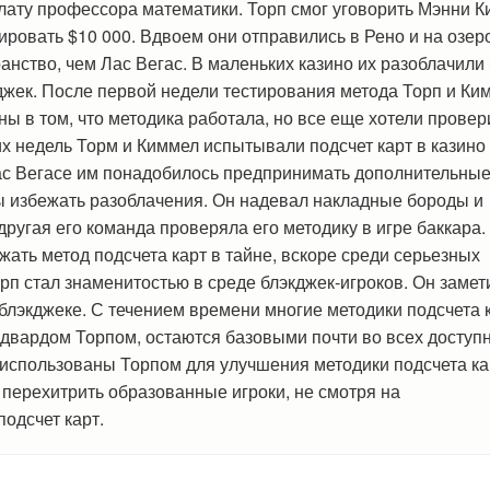
рплату профессора математики. Торп смог уговорить Мэнни 
ировать $10 000. Вдвоем они отправились в Рено и на озеро
ранство, чем Лас Вегас. В маленьких казино их разоблачили
джек. После первой недели тестирования метода Торп и Ки
ы в том, что методика работала, но все еще хотели провер
их недель Торм и Киммел испытывали подсчет карт в казино
ас Вегасе им понадобилось предпринимать дополнительные
ы избежать разоблачения. Он надевал накладные бороды и
другая его команда проверяла его методику в игре баккара.
жать метод подсчета карт в тайне, вскоре среди серьезных
орп стал знаменитостью в среде блэкджек-игроков. Он замет
 блэкджеке. С течением времени многие методики подсчета 
Эдвардом Торпом, остаются базовыми почти во всех доступ
 использованы Торпом для улучшения методики подсчета ка
т перехитрить образованные игроки, не смотря на
одсчет карт.