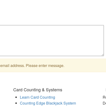
 email address.
Please enter message.
Card Counting & Systems
Learn Card Counting
R
Counting Edge Blackjack System
Do