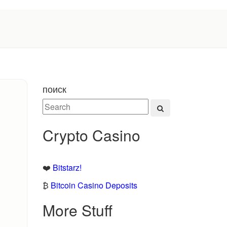
поиск
Crypto Casino
❤️
Bitstarz!
₿
Bitcoin Casino Deposits
More Stuff