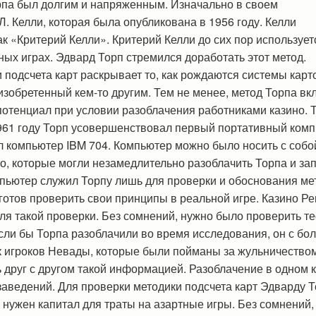
рпа был долгим и напряженным. Изначально в своем
. Келли, которая была опубликована в 1956 году. Келли
ак «Критерий Келли». Критерий Келли до сих пор использует
ных играх. Эдвард Торп стремился доработать этот метод.
подсчета карт раскрывает то, как рождаются системы карт
 изобретенный кем-то другим. Тем не менее, метод Торпа в
 потенциал при условии разоблачения работниками казино. 
961 году Торп усовершенствовал первый портативный комп
 компьютер IBM 704. Компьютер можно было носить с собой
о, которые могли незамедлительно разоблачить Торпа и за
мпьютер служил Торпу лишь для проверки и обоснования ме
 готов проверить свои принципы в реальной игре. Казино Ре
для такой проверки. Без сомнений, нужно было проверить т
Если бы Торпа разоблачили во время исследования, он с бо
к игроков Невады, которые были пойманы за жульничество
 друг с другом такой информацией. Разоблачение в одном 
заведений. Для проверки методики подсчета карт Эдварду 
нужен капитал для траты на азартные игры. Без сомнений,