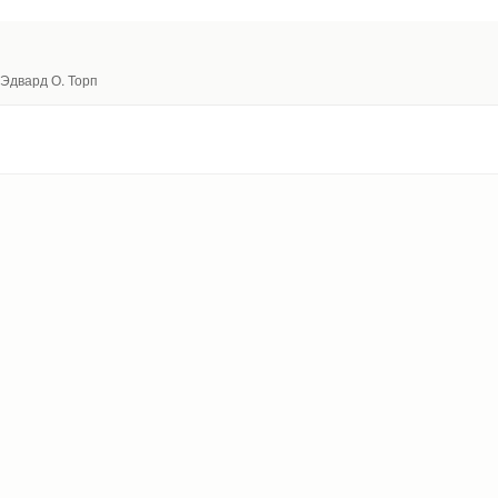
 Эдвард О. Торп