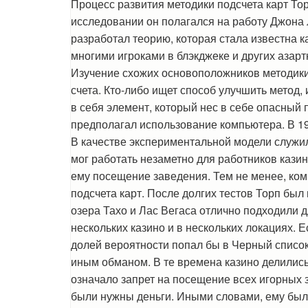
Процесс развития методики подсчета карт То
исследовании он полагался на работу Джона Л
разработал теорию, которая стала известна к
многими игроками в блэкджеке и других азарт
Изучение схожих основоположников методики 
счета. Кто-либо ищет способ улучшить метод,
в себя элемент, который нес в себе опасный
предполагал использование компьютера. В 1
В качестве экспериментальной модели служил
мог работать незаметно для работников казин
ему посещение заведения. Тем не менее, ко
подсчета карт. После долгих тестов Торп был
озера Тахо и Лас Вегаса отлично подходили 
нескольких казино и в нескольких локациях. 
долей вероятности попал бы в Черный списо
иным обманом. В те времена казино делились
означало запрет на посещение всех игорных 
были нужны деньги. Иными словами, ему был 