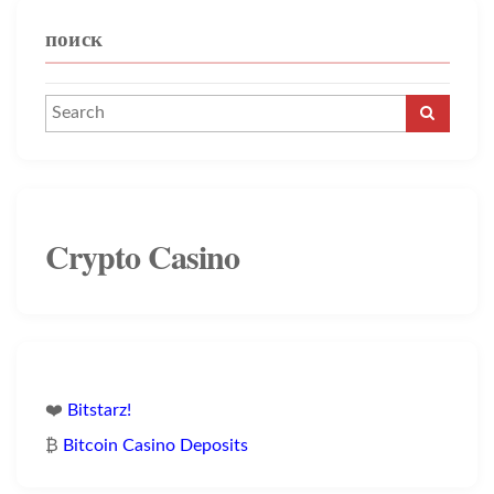
поиск
Crypto Casino
❤️
Bitstarz!
₿
Bitcoin Casino Deposits