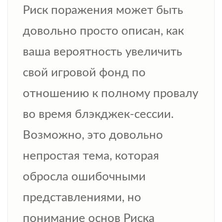
Риск поражения может быть
довольно просто описан, как
ваша вероятность увеличить
свой игровой фонд по
отношению к полному провалу
во время блэкджек-сессии.
Возможно, это довольно
непростая тема, которая
обросла ошибочными
представлениями, но
понимание основ Риска