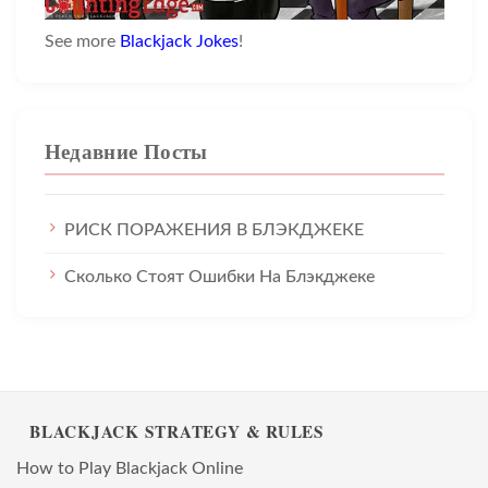
See more
Blackjack Jokes
!
Недавние Посты
РИСК ПОРАЖЕНИЯ В БЛЭКДЖЕКЕ
Сколько Стоят Ошибки На Блэкджеке
BLACKJACK STRATEGY & RULES
How to Play Blackjack Online