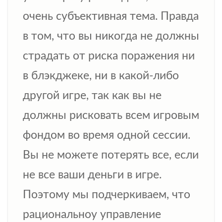
очень субъективная тема. Правда
в том, что вы никогда не должны
страдать от риска поражения ни
в блэкджеке, ни в какой-либо
другой игре, так как вы не
должны рисковать всем игровым
фондом во время одной сессии.
Вы не можете потерять все, если
не все ваши деньги в игре.
Поэтому мы подчеркиваем, что
рациональноу управление