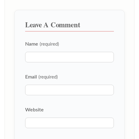
Leave A Comment
Name
(required)
Email
(required)
Website