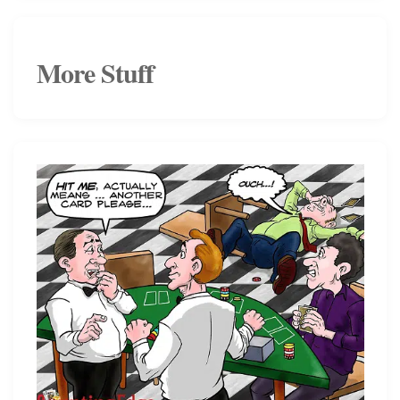
More Stuff