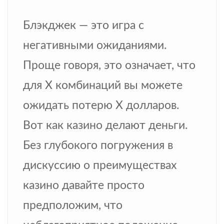
Блэкджек — это игра с
негативными ожиданиями.
Проще говоря, это означает, что
для Х комбинаций вы можете
ожидать потерю Х долларов.
Вот как казино делают деньги.
Без глубокого погружения в
дискуссию о преимуществах
казино давайте просто
предположим, что