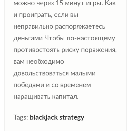
можно через 15 минут игры. Как
и проиграть, если вы
неправильно распоряжаетесь
деньгами Чтобы по-настоящему
противостоять риску поражения,
вам необходимо
довольствоваться малыми
победами и со временем
наращивать капитал.
Tags:
blackjack strategy