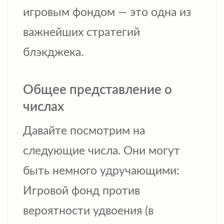
игровым фондом — это одна из
важнейших стратегий
блэкджека.
Общее представление о
числах
Давайте посмотрим на
следующие числа. Они могут
быть немного удручающими:
Игровой фонд против
вероятности удвоения (в