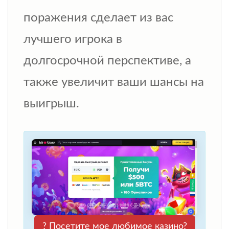
поражения сделает из вас
лучшего игрока в
долгосрочной перспективе, а
также увеличит ваши шансы на
выигрыш.
? Посетите мое любимое казино?