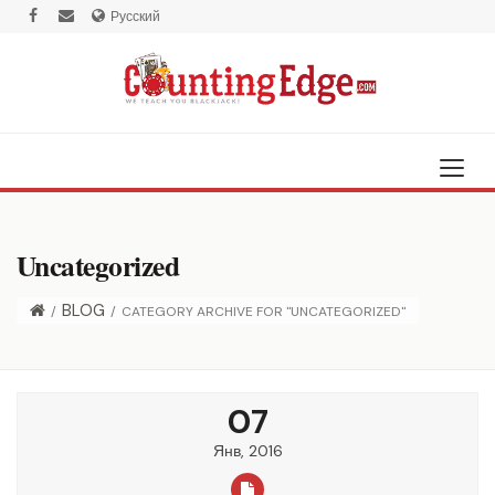
Русский
Uncategorized
BLOG
/
/
CATEGORY ARCHIVE FOR "UNCATEGORIZED"
07
Янв, 2016