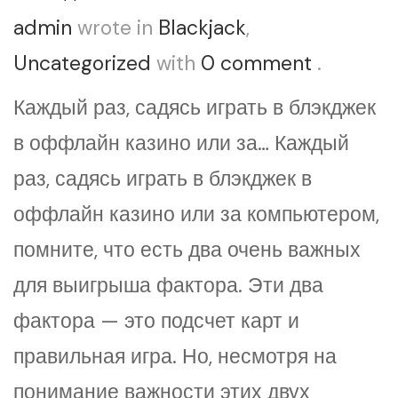
admin
wrote in
Blackjack
,
Uncategorized
with
0 comment
.
Каждый раз, садясь играть в блэкджек
в оффлайн казино или за… Каждый
раз, садясь играть в блэкджек в
оффлайн казино или за компьютером,
помните, что есть два очень важных
для выигрыша фактора. Эти два
фактора — это подсчет карт и
правильная игра. Но, несмотря на
понимание важности этих двух