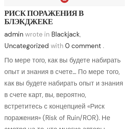
РИСК ПОРАЖЕНИЯ В
БЛЭКДЖЕКЕ
admin
wrote in
Blackjack
,
Uncategorized
with
0 comment
.
По мере того, как вы будете набирать
опыт и знания в счете… По мере того,
как вы будете набирать опыт и знания
в счете карт, вы, вероятно,
встретитесь с концепцией «Риск
поражения» (Risk of Ruin/ROR). Не