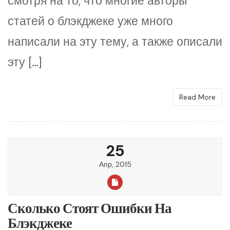
смотря на то, что многие авторы
статей о блэкджеке уже много
написали на эту тему, а также описали
эту […]
Read More
25
Апр, 2015
Сколько Стоят Ошибки На
Блэкджеке