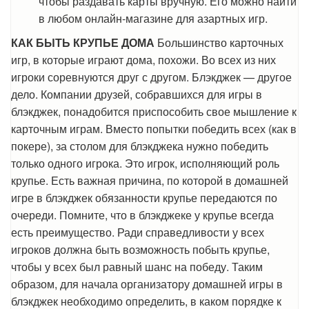
чтобы раздавать карты вручную. Его можно найти
в любом онлайн-магазине для азартных игр.
КАК БЫТЬ КРУПЬЕ ДОМА
Большинство карточных
игр, в которые играют дома, похожи. Во всех из них
игроки соревнуются друг с другом. Блэкджек — другое
дело. Компании друзей, собравшихся для игры в
блэкджек, понадобится приспособить свое мышление к
карточным играм. Вместо попытки победить всех (как в
покере), за столом для блэкджека нужно победить
только одного игрока. Это игрок, исполняющий роль
крупье. Есть важная причина, по которой в домашней
игре в блэкджек обязанности крупье передаются по
очереди. Помните, что в блэкджеке у крупье всегда
есть преимущество. Ради справедливости у всех
игроков должна быть возможность побыть крупье,
чтобы у всех был равный шанс на победу. Таким
образом, для начала организатору домашней игры в
блэкджек необходимо определить, в каком порядке к