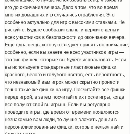
его до окончания вечера. Дело в том, что во время
многих домашних игр случались ограбления. Это
особенно актуально для игр с высокими ставками. Не
рискуйте. Будьте сообразительны и держите деньги
всех участников в безопасности до окончания вечера.
Еще одна вещь, которую следует принять во внимание,
особенно, если вы знаете не всех участников игры —
это тип фишек, которые вы будете использовать. Если
вы используете стандартные пластиковые фишки
красного, белого и голубого цветов, есть вероятность,
что незнакомый вам игрок может скрытно пронести
точно такие же фишки на игру. Посчитайте все фишки
перед игрой, а затем посчитайте их после игры, когда
все получат свой выигрыш. Если вы регулярно
проводите игры, где время от времени появляются
незнакомые вам люди, то лучше вложить деньги в
персонализированные фишки, которые нельзя найти