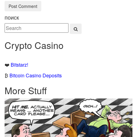
Post Comment
поиск
Crypto Casino
❤️
Bitstarz!
₿
Bitcoin Casino Deposits
More Stuff