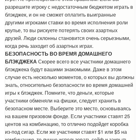
разрешите игроку с недостаточным бюджетом играть в
блэкджек, и он не сможет оплатить выигранные
другими игроками ставки во время исполнения роли
крупье, то вы рискуете потерять своих азартных
друзей. Люди склонны становится очень серьезными,
когда речь заходит об азартных играх.
БЕЗОПАСНОСТЬ ВО ВРЕМЯ ДОМАШНЕГО
БЛЭКДЖЕКА
Скорее всего все участники домашнего
блэкджека будут вашими знакомыми. Даже в этом
случае есть несколько моментов, о которых вы должны
знать, относительно безопасности во время домашней
игры к блэкджек. Помните, что деньги, которые
участники обменяли на фишки, следует хранить в
безопасном месте. Выберите это место, основываясь
на вашем призовом фонде. Если участники ставят 25
центов на комбинацию, то отлично подойдет коробка
из-под сигар. Если же участники ставят $1 или $5 на
комбинацию, то лучше использовать сейф и закрыть