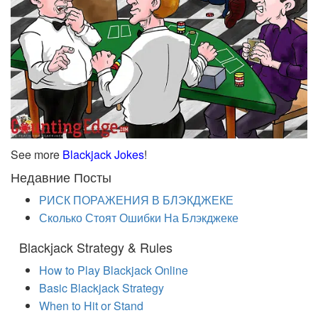
See more
Blackjack Jokes
!
Недавние Посты
РИСК ПОРАЖЕНИЯ В БЛЭКДЖЕКЕ
Сколько Стоят Ошибки На Блэкджеке
Blackjack Strategy & Rules
How to Play Blackjack Online
Basic Blackjack Strategy
When to Hit or Stand