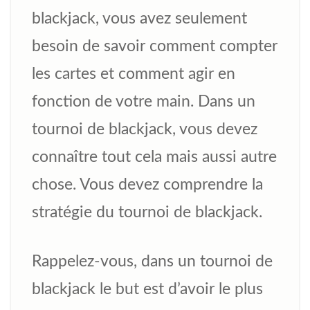
blackjack, vous avez seulement
besoin de savoir comment compter
les cartes et comment agir en
fonction de votre main. Dans un
tournoi de blackjack, vous devez
connaître tout cela mais aussi autre
chose. Vous devez comprendre la
stratégie du tournoi de blackjack.
Rappelez-vous, dans un tournoi de
blackjack le but est d’avoir le plus