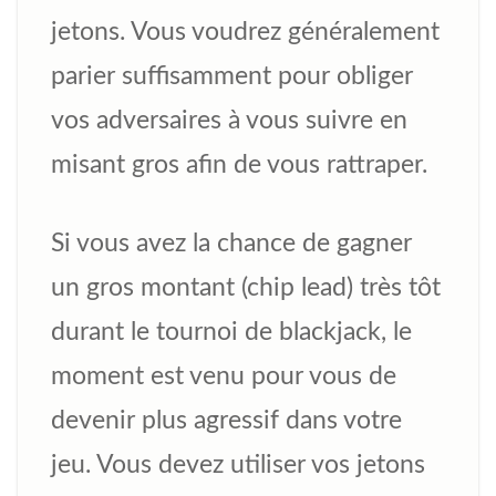
jetons. Vous voudrez généralement
parier suffisamment pour obliger
vos adversaires à vous suivre en
misant gros afin de vous rattraper.
Si vous avez la chance de gagner
un gros montant (chip lead) très tôt
durant le tournoi de blackjack, le
moment est venu pour vous de
devenir plus agressif dans votre
jeu. Vous devez utiliser vos jetons