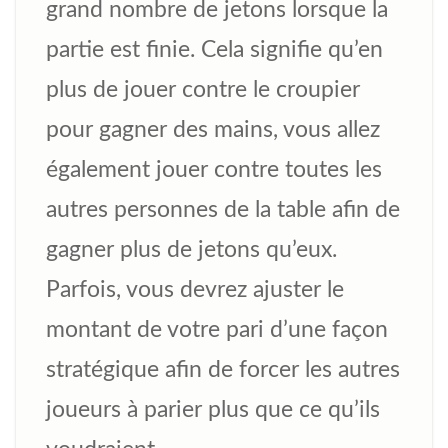
grand nombre de jetons lorsque la
partie est finie. Cela signifie qu’en
plus de jouer contre le croupier
pour gagner des mains, vous allez
également jouer contre toutes les
autres personnes de la table afin de
gagner plus de jetons qu’eux.
Parfois, vous devrez ajuster le
montant de votre pari d’une façon
stratégique afin de forcer les autres
joueurs à parier plus que ce qu’ils