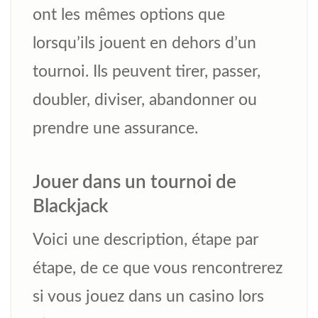
ont les mêmes options que
lorsqu’ils jouent en dehors d’un
tournoi. Ils peuvent tirer, passer,
doubler, diviser, abandonner ou
prendre une assurance.
Jouer dans un tournoi de
Blackjack
Voici une description, étape par
étape, de ce que vous rencontrerez
si vous jouez dans un casino lors