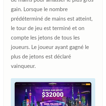
gain. Lorsque le nombre
prédéterminé de mains est atteint,
le tour de jeu est terminé et on
compte les jetons de tous les
joueurs. Le joueur ayant gagné le
plus de jetons est déclaré
vainqueur.