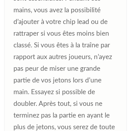
mains, vous avez la possibilité
d’ajouter à votre chip lead ou de
rattraper si vous êtes moins bien
classé. Si vous êtes à la traîne par
rapport aux autres joueurs, n’ayez
pas peur de miser une grande
partie de vos jetons lors d’une
main. Essayez si possible de
doubler. Après tout, si vous ne
terminez pas la partie en ayant le
plus de jetons, vous serez de toute