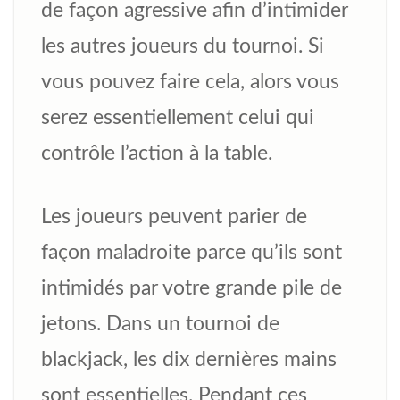
de façon agressive afin d’intimider
les autres joueurs du tournoi. Si
vous pouvez faire cela, alors vous
serez essentiellement celui qui
contrôle l’action à la table.
Les joueurs peuvent parier de
façon maladroite parce qu’ils sont
intimidés par votre grande pile de
jetons. Dans un tournoi de
blackjack, les dix dernières mains
sont essentielles. Pendant ces