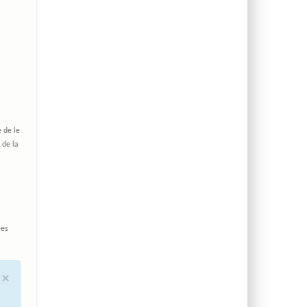
e de le
 de la
ées
×