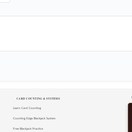
CARD COUNTING & SYSTEMS
Learn Card Counting
Counting Edge Blackjack System
Free Blackjack Practice