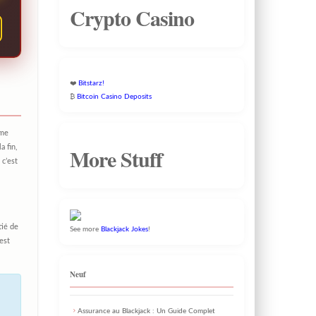
Crypto Casino
❤️
Bitstarz!
₿
Bitcoin Casino Deposits
ême
a fin,
More Stuff
 c’est
tié de
See more
Blackjack Jokes
!
est
Neuf
Assurance au Blackjack : Un Guide Complet