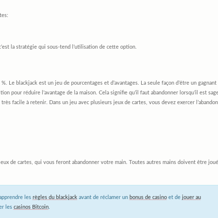
tes:
est la stratégie qui sous-tend l’utilisation de cette option.
7 %. Le blackjack est un jeu de pourcentages et d’avantages. La seule façon d’être un gagnant
ion pour réduire l’avantage de la maison. Cela signifie qu’il faut abandonner lorsqu’il est sag
t très facile à retenir. Dans un jeu avec plusieurs jeux de cartes, vous devez exercer l’abandon
s jeux de cartes, qui vous feront abandonner votre main. Toutes autres mains doivent être jou
 apprendre les
règles du blackjack
avant de réclamer un
bonus de casino
et de
jouer au
er les
casinos Bitcoin
.