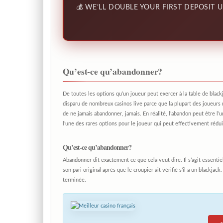
WE’LL DOUBLE YOUR FIRST DEPOSIT 
Qu’est-ce qu’abandonner?
De toutes les options qu’un joueur peut exercer à la table de black
disparu de nombreux casinos live parce que la plupart des joueurs ne
de ne jamais abandonner, jamais. En réalité, l’abandon peut être l’u
l’une des rares options pour le joueur qui peut effectivement rédu
Qu’est-ce qu’abandonner?
Abandonner dit exactement ce que cela veut dire. Il s’agit essenti
son pari original après que le croupier ait vérifié s’il a un blackjac
terminée.