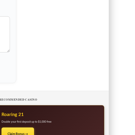
RECOMMENDED CASINO
Roaring 21
Double your first deposit up to $1,000 free
Claim Bonus →