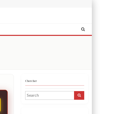
Chercher