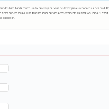
e sur des hard hands contre un dix du croupier. Vous ne devez jamais renoncer sur des hard 12
 tirant sur ces mains. Il ne faut pas jouer sur des pressentiments au blackjack lorsqu’il s’agit
ne exception.