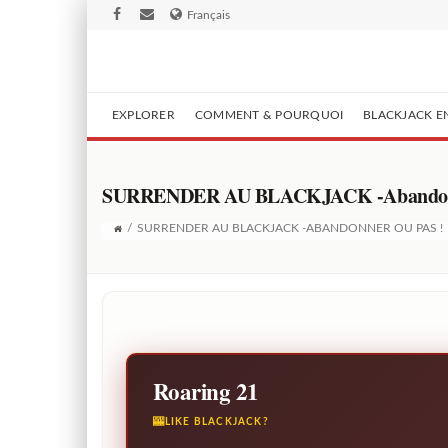
Français
EXPLORER
COMMENT & POURQUOI
BLACKJACK E
SURRENDER AU BLACKJACK -Abandonn
/
SURRENDER AU BLACKJACK -ABANDONNER OU PAS !
Roaring 21
LIKE BLACKJACK?