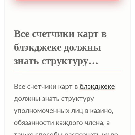
Все счетчики карт в
блэкджеке должны
знать структуру…
Все счетчики карт в
блэкджеке
должны знать структуру
уполномоченных лиц в казино,
обязанности каждого члена, а
также способы распознать их во