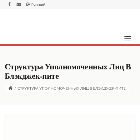
Русский
Структура Уполномоченных Лиц В
Блэкджек-пите
/
СТРУКТУРА УПОЛНОМОЧЕННЫХ ЛИЦ В БЛЭКДЖЕК-ПИТЕ