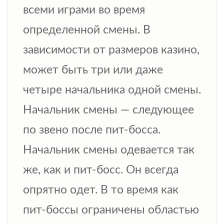
всеми играми во время
определенной смены. В
зависимости от размеров казино,
может быть три или даже
четыре начальника одной смены.
Начальник смены — следующее
по звено после пит-босса.
Начальник смены одевается так
же, как и пит-босс. Он всегда
опрятно одет. В то время как
пит-боссы ограничены областью