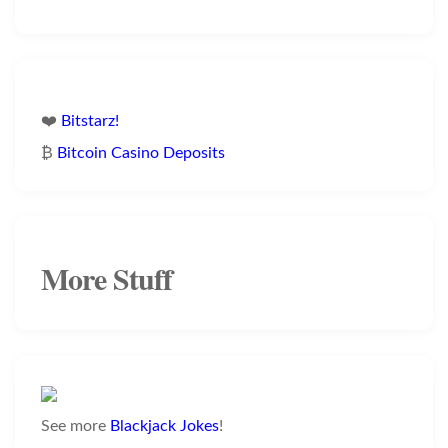
❤️
Bitstarz!
₿
Bitcoin Casino Deposits
More Stuff
See more
Blackjack Jokes
!