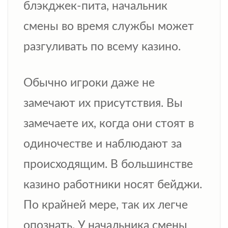
блэкджек-пита, начальник
смены во время службы может
разгуливать по всему казино.
Обычно игроки даже не
замечают их присутствия. Вы
замечаете их, когда они стоят в
одиночестве и наблюдают за
происходящим. В большинстве
казино работники носят бейджи.
По крайней мере, так их легче
опознать. У начальника смены