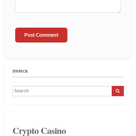
Post Comment
поиск
Crypto Casino