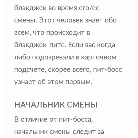
блэкджек во время его/ее
смены. Этот человек знает обо
всем, что происходит в
блэкджек-пите. Если вас когда-
либо подозревали в карточном
подсчете, скорее всего, пит-босс
узнает об этом первым.
НАЧАЛЬНИК СМЕНЫ
В отличие от пит-босса,
начальник смены следит за