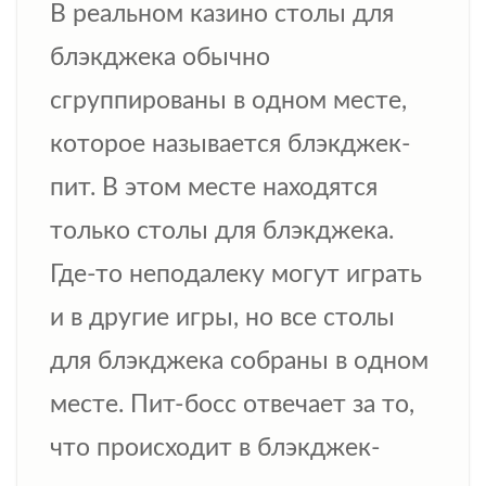
В реальном казино столы для
блэкджека обычно
сгруппированы в одном месте,
которое называется блэкджек-
пит. В этом месте находятся
только столы для блэкджека.
Где-то неподалеку могут играть
и в другие игры, но все столы
для блэкджека собраны в одном
месте. Пит-босс отвечает за то,
что происходит в блэкджек-