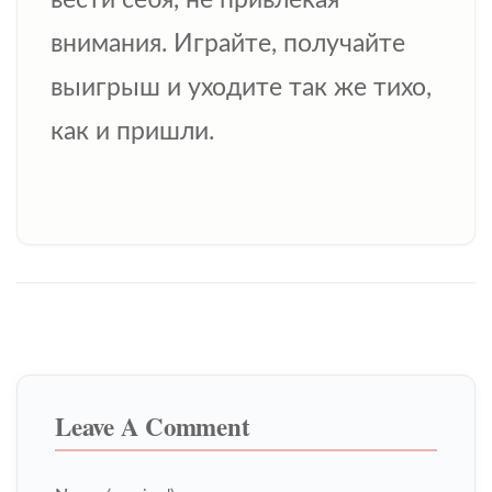
внимания. Играйте, получайте
выигрыш и уходите так же тихо,
как и пришли.
Leave A Comment