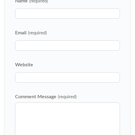
Name
(required)
Email
(required)
Website
Comment Message
(required)