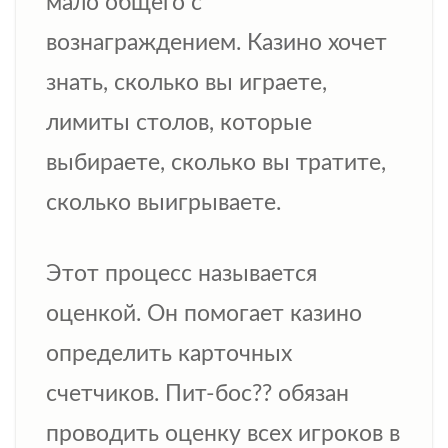
мало общего с
вознаграждением. Казино хочет
знать, сколько вы играете,
лимиты столов, которые
выбираете, сколько вы тратите,
сколько выигрываете.
Этот процесс называется
оценкой. Он помогает казино
определить карточных
счетчиков. Пит-бос?? обязан
проводить оценку всех игроков в